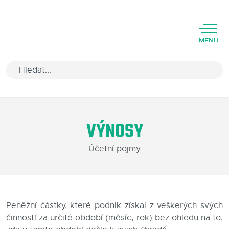
MENU
Úvod
VÝNOSY
Varianty software
Účetní pojmy
Školení
Podpora
Kariéra
Peněžní částky, které podnik získal z veškerých svých
činností za určité období (měsíc, rok) bez ohledu na to,
Partneři