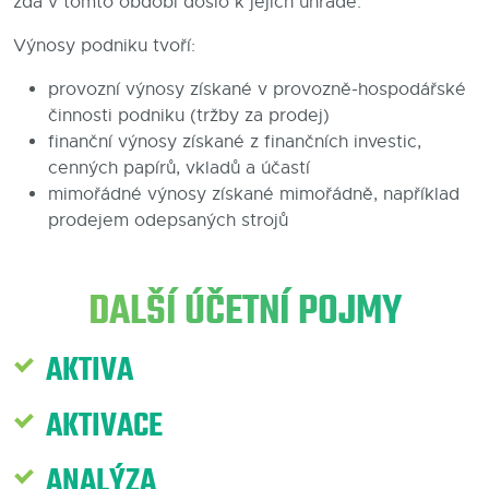
zda v tomto období došlo k jejich úhradě.
Blog
Výnosy podniku tvoří:
Kontakty
provozní výnosy získané v provozně-hospodářské
činnosti podniku (tržby za prodej)
finanční výnosy získané z finančních investic,
cenných papírů, vkladů a účastí
mimořádné výnosy získané mimořádně, například
prodejem odepsaných strojů
DALŠÍ ÚČETNÍ POJMY
AKTIVA
AKTIVACE
ANALÝZA