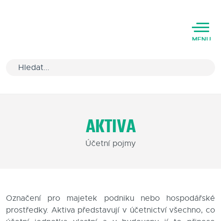
MENU
Úvod
AKTIVA
Varianty software
Účetní pojmy
Školení
Podpora
Kariéra
Označení pro majetek podniku nebo hospodářské
prostředky. Aktiva představují v účetnictví všechno, co
Partneři