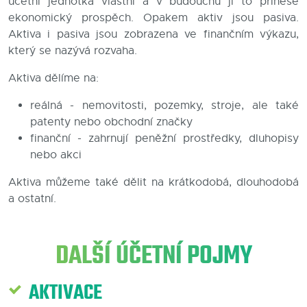
účetní jednotka vlastní a v budoucnu jí to přinese
ekonomický prospěch. Opakem aktiv jsou pasiva.
Blog
Aktiva i pasiva jsou zobrazena ve finančním výkazu,
který se nazývá rozvaha.
Kontakty
Aktiva dělíme na:
reálná - nemovitosti, pozemky, stroje, ale také
patenty nebo obchodní značky
finanční - zahrnují peněžní prostředky, dluhopisy
nebo akci
Aktiva můžeme také dělit na krátkodobá, dlouhodobá
a ostatní.
DALŠÍ ÚČETNÍ POJMY
AKTIVACE