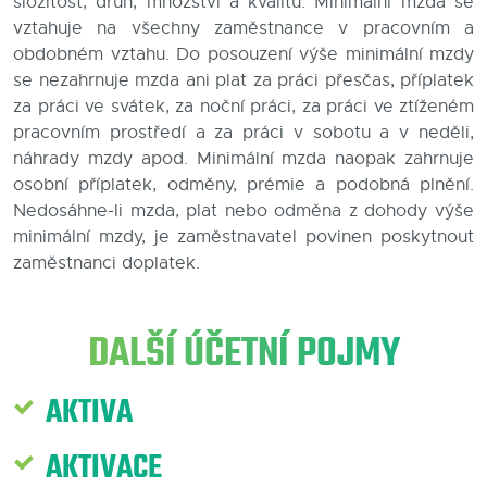
složitost, druh, množství a kvalitu. Minimální mzda se
vztahuje na všechny zaměstnance v pracovním a
Blog
obdobném vztahu. Do posouzení výše minimální mzdy
se nezahrnuje mzda ani plat za práci přesčas, příplatek
Kontakty
za práci ve svátek, za noční práci, za práci ve ztíženém
pracovním prostředí a za práci v sobotu a v neděli,
náhrady mzdy apod. Minimální mzda naopak zahrnuje
osobní příplatek, odměny, prémie a podobná plnění.
Nedosáhne-li mzda, plat nebo odměna z dohody výše
minimální mzdy, je zaměstnavatel povinen poskytnout
zaměstnanci doplatek.
DALŠÍ ÚČETNÍ POJMY
AKTIVA
AKTIVACE