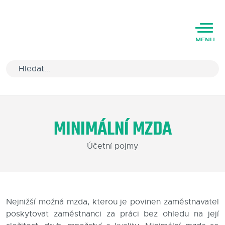
MENU
Úvod
MINIMÁLNÍ MZDA
Varianty software
Účetní pojmy
Školení
Podpora
Kariéra
Nejnižší možná mzda, kterou je povinen zaměstnavatel
poskytovat zaměstnanci za práci bez ohledu na její
Partneři