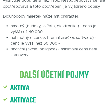
vyskytuje dobu delší než 1 rok.
Nespotřebovává se, ale
opotřebovává a toto opotřebení je vyjádřeno odpisy.
Blog
Dlouhodobý majetek může mít charakter:
Kontakty
hmotný (budovy, zvířata, elektronika) - cena je
vyšší než 40.000,-
nehmotný (licence, firemní značka, software) -
cena je vyšší než 60.000,-
finanční (akcie, obligace) - minimální cena není
stanovena
DALŠÍ ÚČETNÍ POJMY
AKTIVA
AKTIVACE