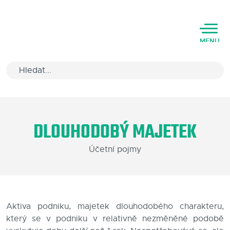
MENU
Úvod
DLOUHODOBÝ MAJETEK
Varianty software
Účetní pojmy
Školení
Podpora
Kariéra
Aktiva podniku, majetek dlouhodobého charakteru,
který se v podniku v relativně nezměněné podobě
Partneři