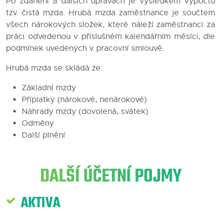
Po zdanění a dalších úpravách je výsledkem výpočtů
tzv. čistá mzda. Hrubá mzda zaměstnance je součtem
Blog
všech nárokových složek, které náleží zaměstnanci za
práci odvedenou v příslušném kalendářním měsíci, dle
Kontakty
podmínek uvedených v pracovní smlouvě.
Hrubá mzda se skládá ze:
Základní mzdy
Příplatky (nárokové, nenárokové)
Náhrady mzdy (dovolená, svátek)
Odměny
Další plnění
DALŠÍ ÚČETNÍ POJMY
AKTIVA