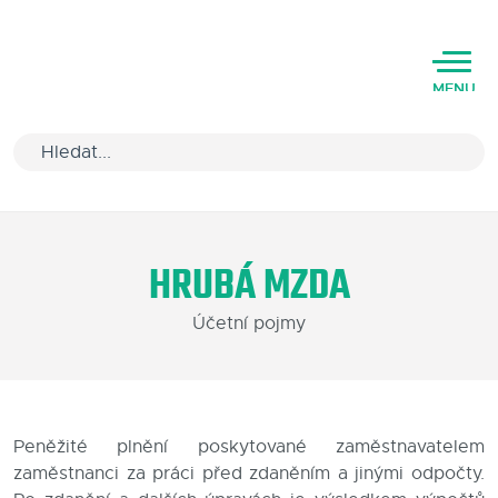
MENU
Úvod
HRUBÁ MZDA
Varianty software
Účetní pojmy
Školení
Podpora
Kariéra
Peněžité plnění poskytované zaměstnavatelem
zaměstnanci za práci před zdaněním a jinými odpočty.
Partneři