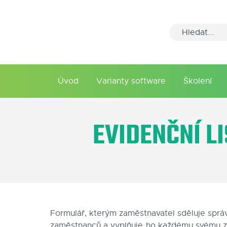
Úvod
Varianty software
Školení
EVIDENČNÍ L
Formulář, kterým zaměstnavatel sděluje sprá
zaměstnanců a vyplňuje ho každému svému zam