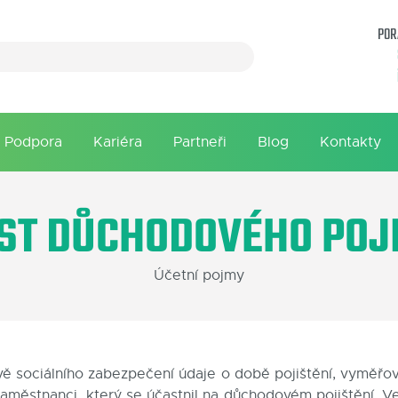
POR
Podpora
Kariéra
Partneři
Blog
Kontakty
IST DŮCHODOVÉHO POJI
Účetní pojmy
vě sociálního zabezpečení údaje o době pojištění, vyměř
ěstnanci, který se účastnil na důchodovém pojištění. Ve