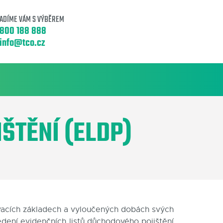
ADÍME VÁM S VÝBĚREM
800 188 888
info@tco.cz
ŠTĚNÍ (ELDP)
ovacích základech a vyloučených dobách svých
dení evidenčních listů důchodového pojištění