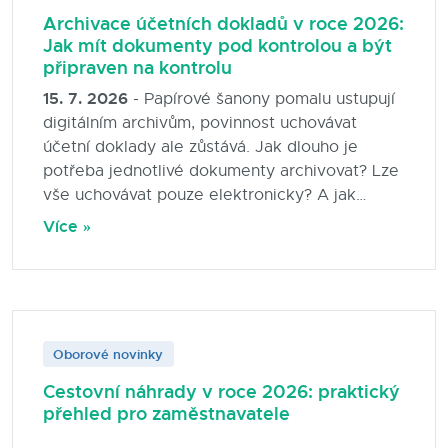
Archivace účetních dokladů v roce 2026:
Jak mít dokumenty pod kontrolou a být
připraven na kontrolu
15. 7. 2026
- Papírové šanony pomalu ustupují
digitálním archivům, povinnost uchovávat
účetní doklady ale zůstává. Jak dlouho je
potřeba jednotlivé dokumenty archivovat? Lze
vše uchovávat pouze elektronicky? A jak
nastavit správu účetních dokladů tak, aby byla
Více »
přehledná, bezpečná a připravená na
případnou kontrolu? Přinášíme praktický
přehled pravidel pro rok 2026 i doporučení,
jak si archivaci zjednodušit pomocí moderních
informačních systémů.
Oborové novinky
Cestovní náhrady v roce 2026: praktický
přehled pro zaměstnavatele