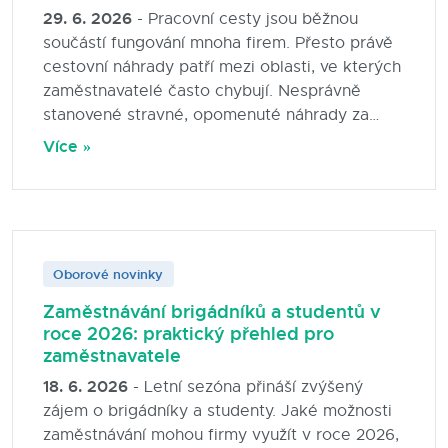
29. 6. 2026
- Pracovní cesty jsou běžnou
součástí fungování mnoha firem. Přesto právě
cestovní náhrady patří mezi oblasti, ve kterých
zaměstnavatelé často chybují. Nesprávně
stanovené stravné, opomenuté náhrady za
použití soukromého vozidla nebo chybně
Více »
vyplněné cestovní příkazy mohou při kontrole
znamenat zbytečné komplikace. V tomto
článku přinášíme praktický přehled pravidel
pro rok 2026 a tipy, jak nastavit procesy
správně.
Oborové novinky
Zaměstnávání brigádníků a studentů v
roce 2026: praktický přehled pro
zaměstnavatele
18. 6. 2026
- Letní sezóna přináší zvýšený
zájem o brigádníky a studenty. Jaké možnosti
zaměstnávání mohou firmy využít v roce 2026,