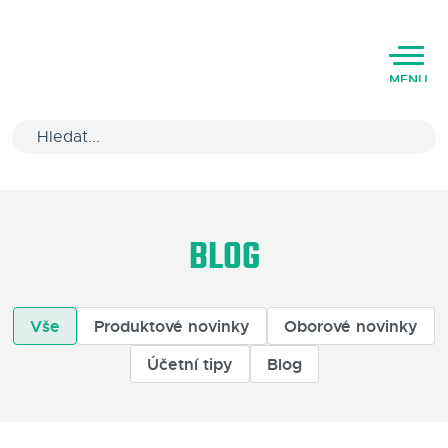
MENU
Úvod
BLOG
Varianty software
Školení
Vše
Produktové novinky
Oborové novinky
Podpora
Účetní tipy
Blog
Kariéra
Partneři