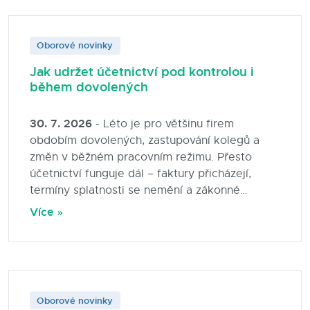
Blog
Oborové novinky
Kontakty
Jak udržet účetnictví pod kontrolou i
během dovolených
30. 7. 2026
- Léto je pro většinu firem
obdobím dovolených, zastupování kolegů a
změn v běžném pracovním režimu. Přesto
účetnictví funguje dál – faktury přicházejí,
termíny splatnosti se nemění a zákonné
povinnosti není možné odložit na dobu po
Více »
návratu z dovolené. Jak nastavit účetní
procesy tak, aby firma fungovala bez
komplikací i během letních měsíců? Přinášíme
praktické tipy, které pomohou účetním i vedení
společností zvládnout letní období bez
Oborové novinky
zbytečného stresu.