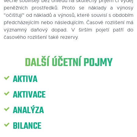
věcně souvisejí bez ohledu na skutečný příjem či výdej
peněžních prostředků. Proto se náklady a výnosy
Blog
"očišťují" od nákladů a výnosů, které souvisí s obdobím
předcházejícím nebo následujícím. Časové rozlišení má
Kontakty
významný daňový dopad. V širším pojetí patří do
časového rozlišení také rezervy.
DALŠÍ ÚČETNÍ POJMY
AKTIVA
AKTIVACE
ANALÝZA
BILANCE