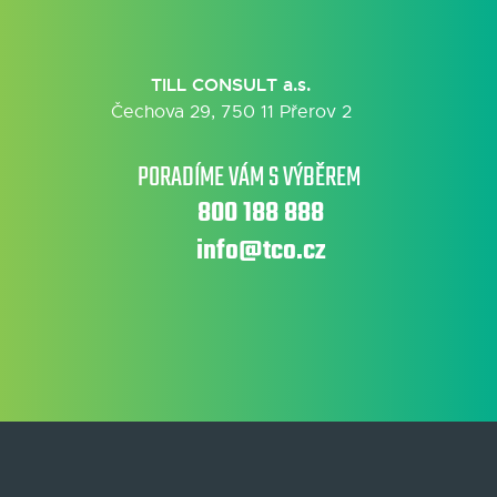
TILL CONSULT a.s.
Čechova 29, 750 11 Přerov 2
PORADÍME VÁM S VÝBĚREM
800 188 888
info@tco.cz