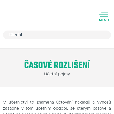
MENU
Úvod
ČASOVÉ ROZLIŠENÍ
Varianty software
Účetní pojmy
Školení
Podpora
Kariéra
V účetnictví to znamená účtování nákladů a výnosů
zásadně v tom účetním období, se kterým časově a
Partneři