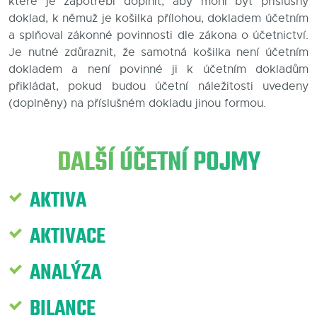
které je zapotřebí doplnit, aby mohl být příslušný
doklad, k němuž je košilka přílohou, dokladem účetním
Blog
a splňoval zákonné povinnosti dle zákona o účetnictví.
Je nutné zdůraznit, že samotná košilka není účetním
Kontakty
dokladem a není povinné ji k účetním dokladům
přikládat, pokud budou účetní náležitosti uvedeny
(doplněny) na příslušném dokladu jinou formou.
DALŠÍ ÚČETNÍ POJMY
AKTIVA
AKTIVACE
ANALÝZA
BILANCE