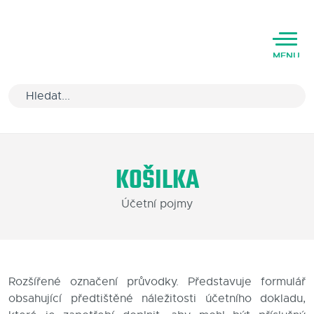
MENU
Úvod
KOŠILKA
Varianty software
Účetní pojmy
Školení
Podpora
Kariéra
Rozšířené označení průvodky. Představuje formulář
obsahující předtištěné náležitosti účetního dokladu,
Partneři