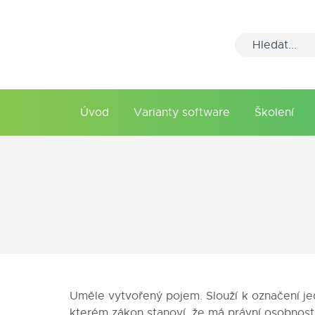
Úvod
Varianty software
Školení
Uměle vytvořený pojem. Slouží k označení jed
kterém zákon stanoví, že má právní osobnost