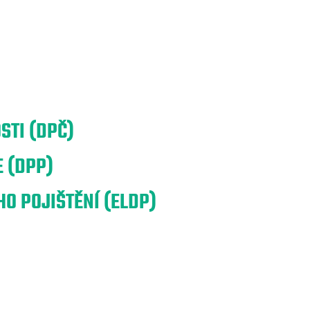
STI (DPČ)
 (DPP)
O POJIŠTĚNÍ (ELDP)