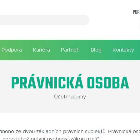
POR
Podpora
Kariéra
Partneři
Blog
Kontakty
PRÁVNICKÁ OSOBA
Účetní pojmy
noho ze dvou základních právních subjektů. Právnická oso
, nebo jehož právní osobnost zákon uzná".