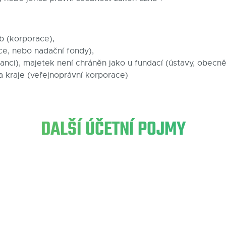
b (korporace),
ce, nebo nadační fondy),
nci), majetek není chráněn jako u fundací (ústavy, obecn
 kraje (veřejnoprávní korporace)
DALŠÍ ÚČETNÍ POJMY