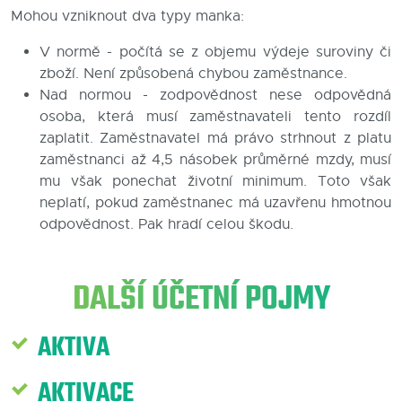
Mohou vzniknout dva typy manka:
Blog
V normě - počítá se z objemu výdeje suroviny či
Kontakty
zboží. Není způsobená chybou zaměstnance.
Nad normou - zodpovědnost nese odpovědná
osoba, která musí zaměstnavateli tento rozdíl
zaplatit. Zaměstnavatel má právo strhnout z platu
zaměstnanci až 4,5 násobek průměrné mzdy, musí
mu však ponechat životní minimum. Toto však
neplatí, pokud zaměstnanec má uzavřenu hmotnou
odpovědnost. Pak hradí celou škodu.
DALŠÍ ÚČETNÍ POJMY
AKTIVA
AKTIVACE