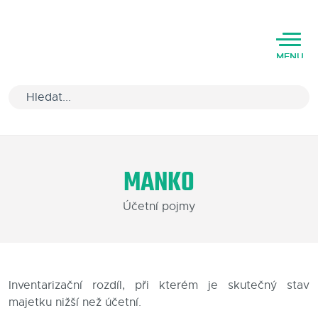
MENU
Úvod
MANKO
Varianty software
Účetní pojmy
Školení
Podpora
Kariéra
Inventarizační rozdíl, při kterém je skutečný stav
majetku nižší než účetní.
Partneři