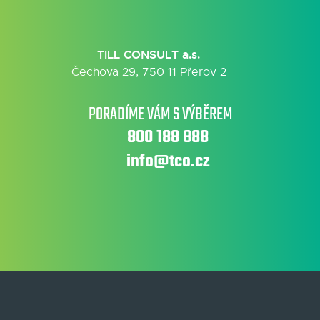
TILL CONSULT a.s.
Čechova 29, 750 11 Přerov 2
PORADÍME VÁM S VÝBĚREM
800 188 888
info@tco.cz