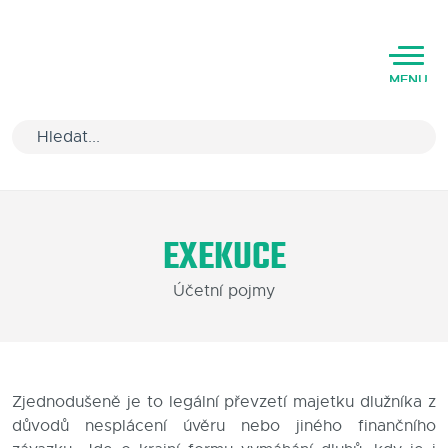
MENU
Úvod
EXEKUCE
Varianty software
Účetní pojmy
Školení
Podpora
Kariéra
Zjednodušeně je to legální převzetí majetku dlužníka z
důvodů nesplácení úvěru nebo jiného finančního
Partneři