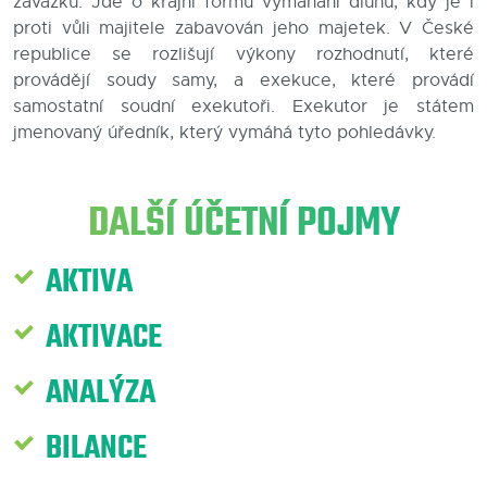
závazku. Jde o krajní formu vymáhání dluhů, kdy je i
proti vůli majitele zabavován jeho majetek. V České
Blog
republice se rozlišují výkony rozhodnutí, které
provádějí soudy samy, a exekuce, které provádí
Kontakty
samostatní soudní exekutoři. Exekutor je státem
jmenovaný úředník, který vymáhá tyto pohledávky.
DALŠÍ ÚČETNÍ POJMY
AKTIVA
AKTIVACE
ANALÝZA
BILANCE