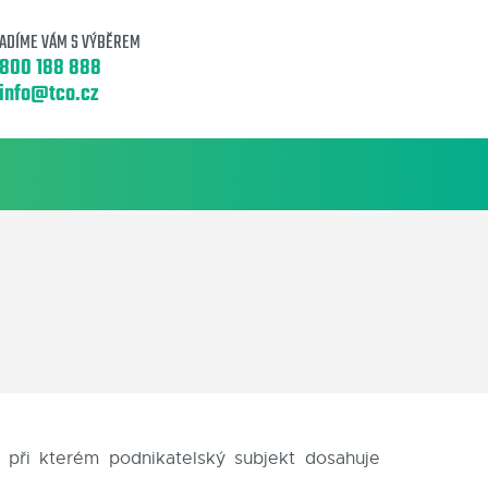
ADÍME VÁM S VÝBĚREM
800 188 888
info@tco.cz
 při kterém podnikatelský subjekt dosahuje