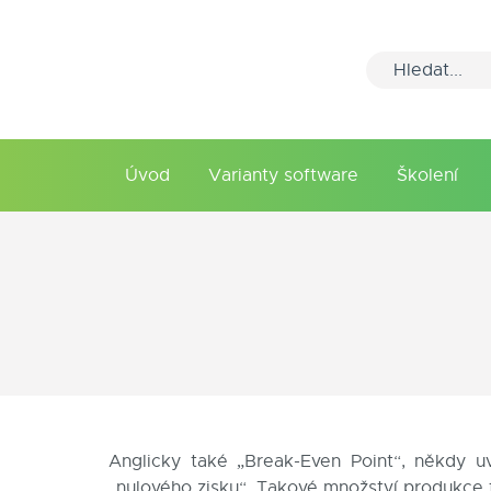
Úvod
Varianty software
Školení
Anglicky také „Break-Even Point“, někdy u
„nulového zisku“. Takové množství produkce fi