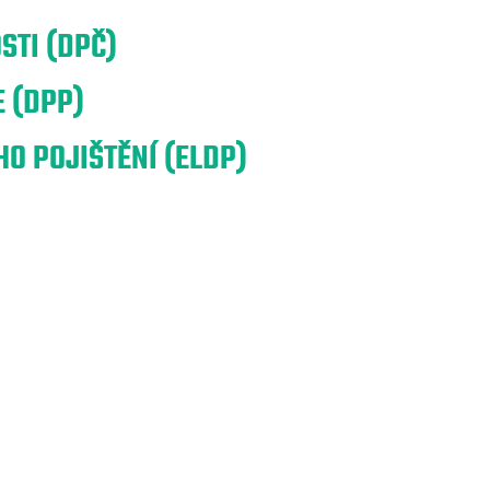
STI (DPČ)
 (DPP)
O POJIŠTĚNÍ (ELDP)