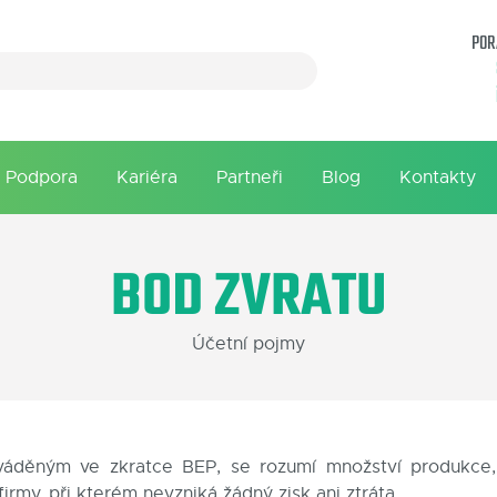
POR
Podpora
Kariéra
Partneři
Blog
Kontakty
BOD ZVRATU
Účetní pojmy
váděným ve zkratce BEP, se rozumí množství produkce,
rmy, při kterém nevzniká žádný zisk ani ztráta.