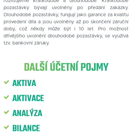
rozlišujeme krátkodobé a dlouhodobé. Krátkodobé
pozastávky bývají uvolněny po předání zakázky.
Blog
Dlouhodobé pozastávky, fungují jako garance za kvalitu
provedení díla a jsou uvolněny až po skončení záruční
Kontakty
doby, což někdy může být i 10 let. Pro možnost
dřívějšího uvolnění dlouhodobé pozastávky, se využívá
tzv. bankovní záruky.
DALŠÍ ÚČETNÍ POJMY
AKTIVA
AKTIVACE
ANALÝZA
BILANCE