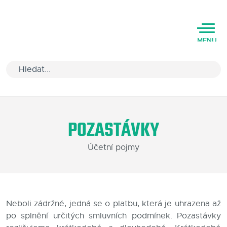
MENU
Úvod
POZASTÁVKY
Varianty software
Účetní pojmy
Školení
Podpora
Kariéra
Neboli zádržné, jedná se o platbu, která je uhrazena až
po splnění určitých smluvních podmínek. Pozastávky
Partneři