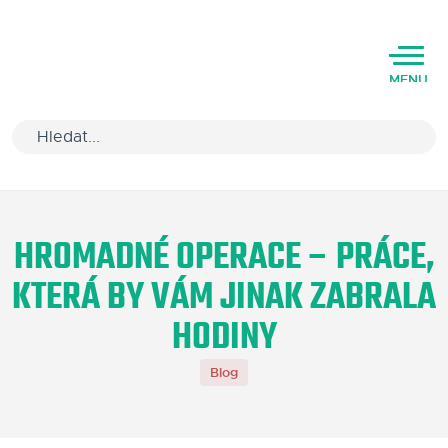
MENU
Úvod
HROMADNÉ OPERACE – PRÁCE,
Varianty software
KTERÁ BY VÁM JINAK ZABRALA
Školení
HODINY
Podpora
Blog
Kariéra
Partneři