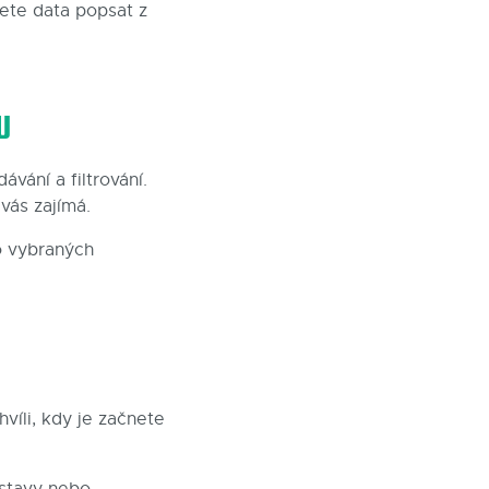
ete data popsat z
U
ávání a filtrování.
vás zajímá.
o vybraných
hvíli, kdy je začnete
estavy nebo