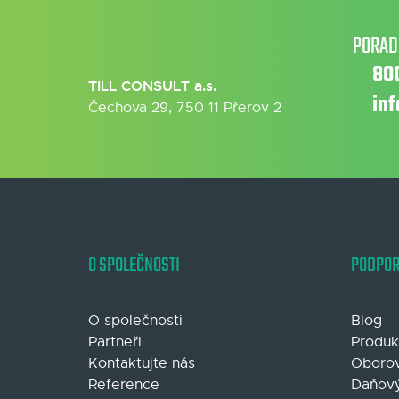
PORAD
80
TILL CONSULT a.s.
in
Čechova 29, 750 11 Přerov 2
O SPOLEČNOSTI
PODPO
O společnosti
Blog
Partneři
Produk
Kontaktujte nás
Oborov
Reference
Daňový