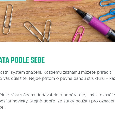
ATA PODLE SEBE
 vlastní systém značení. Každému záznamu můžete přiřadit 
ro vás důležité. Nejde přitom o pevně danou strukturu – ka
luje zákazníky na dodavatele a odběratele, jiný si označí 
osílat novinky. Stejně dobře lze štítky použít i pro označen
ce“.