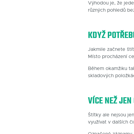
Výhodou je, že jede
různých pohledů bez
KDYŽ POTŘEB
Jakmile začnete štítk
Místo procházení ce
Během okamžiku tak 
skladových položkách
VÍCE NEŽ JEN
Štítky ale nejsou je
využívat v dalších č
Označené záznamy m