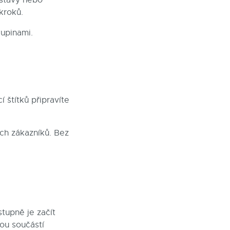
kroků.
kupinami.
 štítků připravíte
ch zákazníků. Bez
stupně je začít
nou součástí