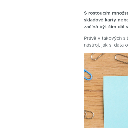
S rostoucím množst
skladové karty nebo
začíná být čím dál sl
Právě v takových si
nástroj, jak si data 