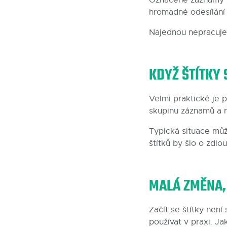
hromadné odesílání 
Najednou nepracujet
KDYŽ ŠTÍTKY
Velmi praktické je 
skupinu záznamů a 
Typická situace můž
štítků by šlo o zdlo
MALÁ ZMĚNA,
Začít se štítky není 
používat v praxi. J