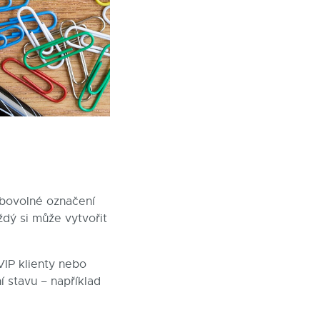
libovolné označení
ždý si může vytvořit
VIP klienty nebo
í stavu – například