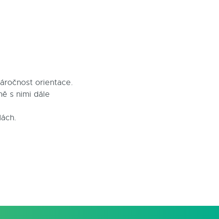
áročnost orientace.
ně s nimi dále
dách.