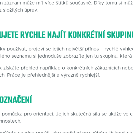
n záznam může mít více štítků současně. Díky tomu si můž
 složitých úprav.
UJETE RYCHLE NAJÍT KONKRÉTNÍ SKUPIN
y používat, projeví se jejich největší přínos – rychlé vyhled
lého seznamu si jednoduše zobrazíte jen tu skupinu, která 
získáte přehled například o konkrétních zákaznících neb
. Práce je přehlednější a výrazně rychlejší.
 OZNAČENÍ
n pomůcka pro orientaci. Jejich skutečná síla se ukáže ve c
innostech.
ůžete snadno použít jako podklad pro výběry, tiskové s