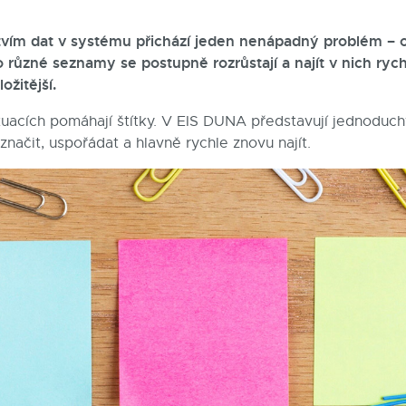
vím dat v systému přichází jeden nenápadný problém – or
 různé seznamy se postupně rozrůstají a najít v nich ryc
ožitější.
tuacích pomáhají štítky. V EIS DUNA představují jednoduchý
označit, uspořádat a hlavně rychle znovu najít.