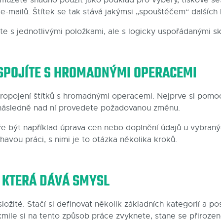
e-mailů. Štítek se tak stává jakýmsi „spouštěčem“ dalších 
e s jednotlivými položkami, ale s logicky uspořádanými s
 SPOJÍTE S HROMADNÝMI OPERACEMI
propojení štítků s hromadnými operacemi. Nejprve si pomocí
následně nad ní provedete požadovanou změnu.
e být například úprava cen nebo doplnění údajů u vybraný
uhavou práci, s nimi je to otázka několika kroků.
 KTERÁ DÁVÁ SMYSL
složité. Stačí si definovat několik základních kategorií a po
akmile si na tento způsob práce zvyknete, stane se přiroze