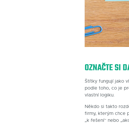
OZNAČTE SI D
Štítky fungují jako
podle toho, co je p
vlastní logiku.
Někdo si takto rozdě
firmy, kterým chce p
„k řešení“ nebo „ak