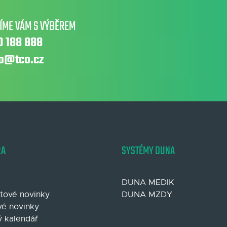
ÍME VÁM S VÝBĚREM
0 188 888
fo@tco.cz
RA
SYSTÉMY DUNA
DUNA MEDIK
tové novinky
DUNA MZDY
é novinky
 kalendář