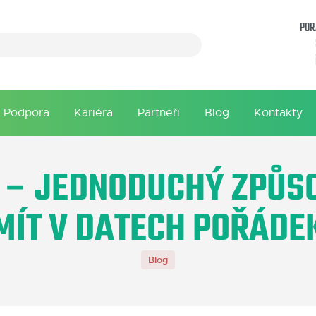
POR
Podpora
Kariéra
Partneři
Blog
Kontakty
 – JEDNODUCHÝ ZPŮS
MÍT V DATECH POŘÁDE
Blog