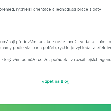
řehled, rychlejší orientace a jednodušší práce s daty.
omáhají především tam, kde roste množství dat a s ním i n
znamy podle vlastních potřeb, rychle je vyhledat a efektiv
 který vám pomůže udržet pořádek i v rozsáhlejších agen
« zpět na Blog