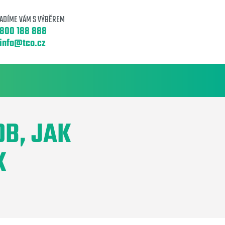
ADÍME VÁM S VÝBĚREM
800 188 888
info@tco.cz
OB, JAK
K