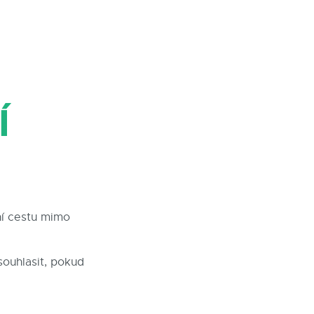
Í
ní cestu mimo
ouhlasit, pokud