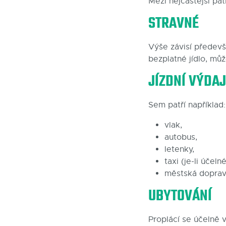
Mezi nejčastější patř
STRAVNÉ
Výše závisí předev
bezplatné jídlo, mů
JÍZDNÍ VÝDA
Sem patří například:
vlak,
autobus,
letenky,
taxi (je-li účelné
městská doprav
UBYTOVÁNÍ
Proplácí se účelně