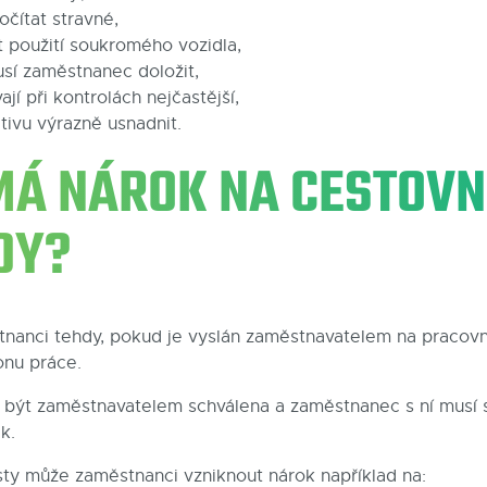
očítat stravné,
it použití soukromého vozidla,
sí zaměstnanec doložit,
jí při kontrolách nejčastější,
ativu výrazně usnadnit.
 MÁ NÁROK NA CESTOVN
DY?
tnanci tehdy, pokud je vyslán zaměstnavatelem na pracov
onu práce.
 být zaměstnavatelem schválena a zaměstnanec s ní musí s
k.
ty může zaměstnanci vzniknout nárok například na: