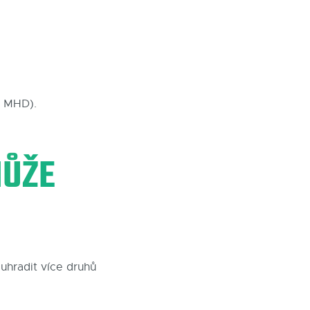
o MHD).
MŮŽE
uhradit více druhů