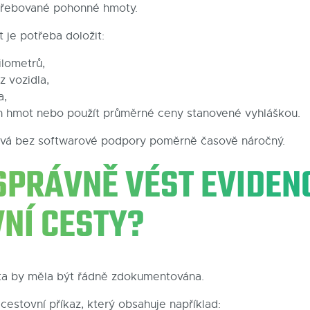
třebované pohonné hmoty.
 je potřeba doložit:
ilometrů,
z vozidla,
a,
 hmot nebo použít průměrné ceny stanovené vyhláškou.
vá bez softwarové podpory poměrně časově náročný.
 SPRÁVNĚ VÉST EVIDEN
NÍ CESTY?
ta by měla být řádně zdokumentována.
cestovní příkaz, který obsahuje například: