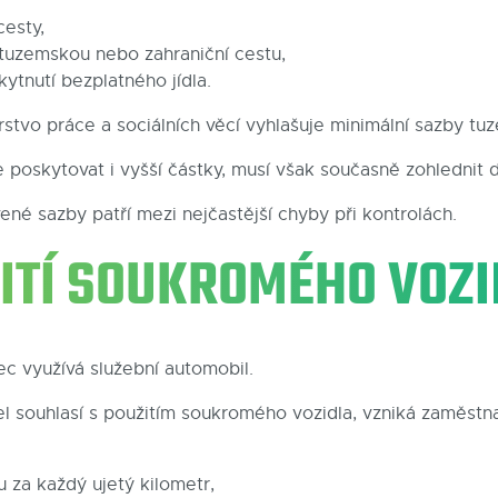
cesty,
 tuzemskou nebo zahraniční cestu,
ytnutí bezplatného jídla.
stvo práce a sociálních věcí vyhlašuje minimální sazby t
poskytovat i vyšší částky, musí však současně zohlednit
ené sazby patří mezi nejčastější chyby při kontrolách.
ŽITÍ SOUKROMÉHO VOZ
c využívá služební automobil.
 souhlasí s použitím soukromého vozidla, vzniká zaměstna
u za každý ujetý kilometr,