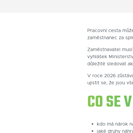
Pracovní cesta může 
zaměstnanec za spl
Zaměstnavatel musí 
vyhlášek Ministerst
důležité sledovat akt
V roce 2026 zůstávaj
ujistit se, že jsou 
CO SE 
kdo má nárok na
jaké druhy náhra