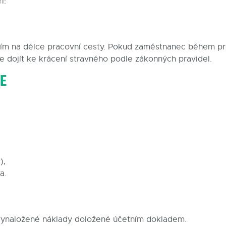
í:
ším na délce pracovní cesty. Pokud zaměstnanec během pr
že dojít ke krácení stravného podle zákonných pravidel.
JE
),
a.
 vynaložené náklady doložené účetním dokladem.