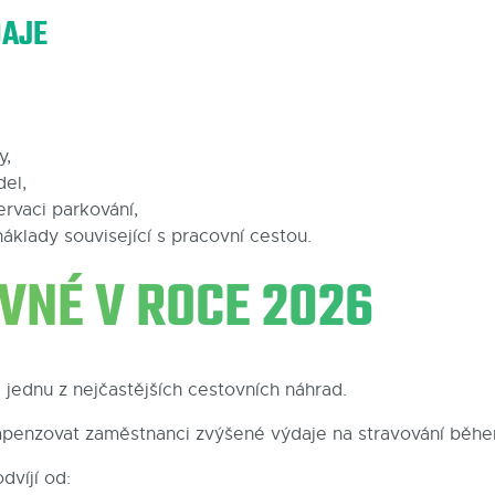
DAJE
y,
el,
ervaci parkování,
áklady související s pracovní cestou.
AVNÉ V ROCE 2026
 jednu z nejčastějších cestovních náhrad.
penzovat zaměstnanci zvýšené výdaje na stravování běhe
dvíjí od: