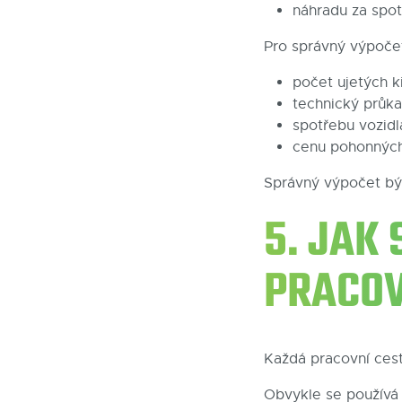
náhradu za spo
Pro správný výpočet
počet ujetých k
technický průka
spotřebu vozidl
cenu pohonných
Správný výpočet bý
5. JAK
PRACOV
Každá pracovní ces
Obvykle se používá 