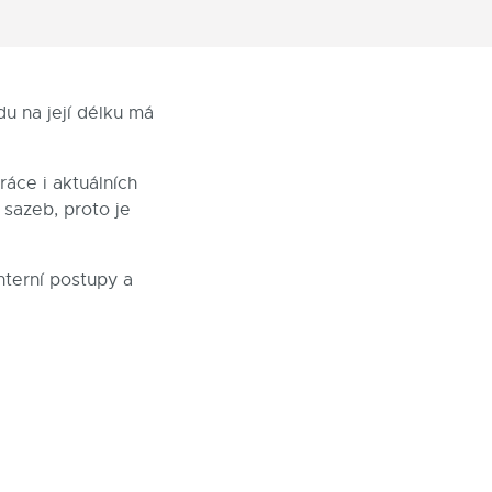
du na její délku má
áce i aktuálních
 sazeb, proto je
interní postupy a