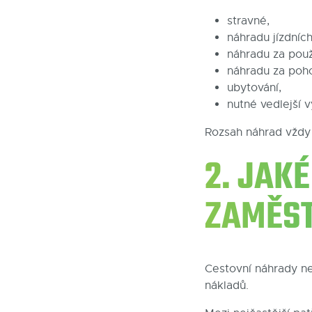
stravné,
náhradu jízdních
náhradu za použ
náhradu za poh
ubytování,
nutné vedlejší 
Rozsah náhrad vždy 
2. JAK
ZAMĚST
Cestovní náhrady n
nákladů.