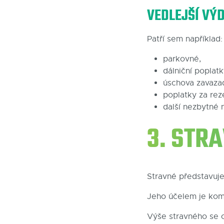
VEDLEJŠÍ VÝ
Patří sem například:
parkovné,
dálniční poplatk
úschova zavazad
poplatky za rez
další nezbytné n
3. STR
Stravné představuje
Jeho účelem je kom
Výše stravného se o