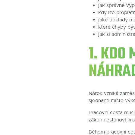
jak správně vyp
kdy lze proplat
jaké doklady mu
které chyby býva
jak si administr
1. KDO
NÁHRA
Nárok vzniká zaměs
sjednané místo výk
Pracovní cesta musí
zákon nestanoví jina
Během pracovní ces