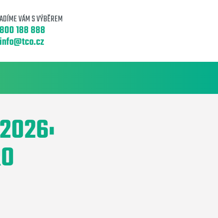
ADÍME VÁM S VÝBĚREM
800 188 888
info@tco.cz
2026:
RO