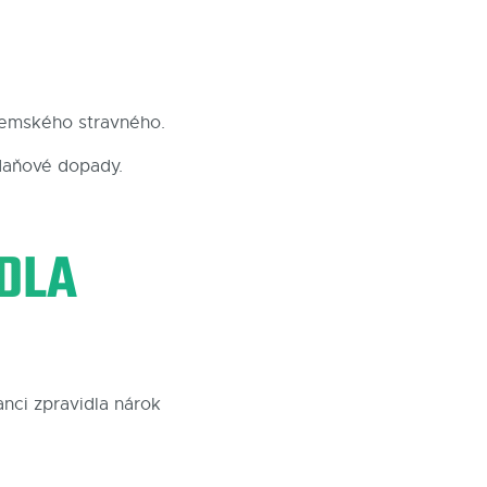
uzemského stravného.
 daňové dopady.
IDLA
nci zpravidla nárok