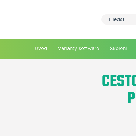
Úvod
Varianty software
Školení
CEST
P