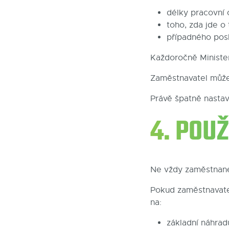
délky pracovní 
toho, zda jde o
případného posk
Každoročně Minister
Zaměstnavatel může 
Právě špatně nastav
4. POU
Ne vždy zaměstnane
Pokud zaměstnavatel
na:
základní náhrad