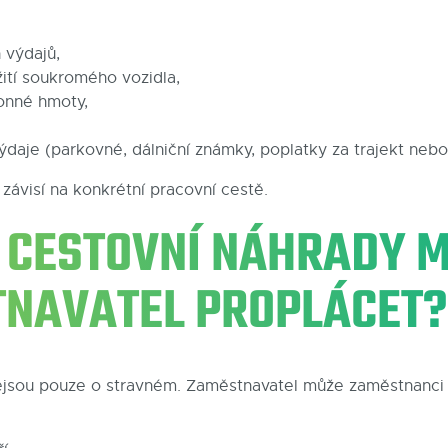
 výdajů,
ití soukromého vozidla,
onné hmoty,
výdaje (parkovné, dálniční známky, poplatky za trajekt neb
závisí na konkrétní pracovní cestě.
É CESTOVNÍ NÁHRADY 
NAVATEL PROPLÁCET?
ejsou pouze o stravném. Zaměstnavatel může zaměstnanci 