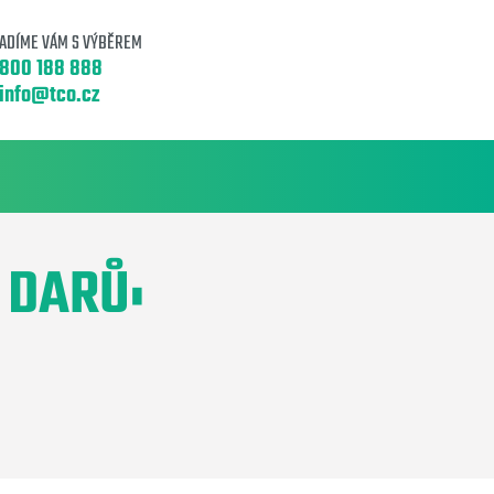
ADÍME VÁM S VÝBĚREM
800 188 888
info@tco.cz
 DARŮ: