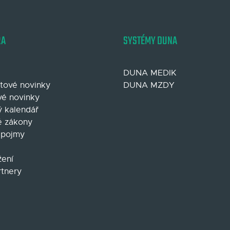
RA
SYSTÉMY DUNA
DUNA MEDIK
tové novinky
DUNA MZDY
é novinky
 kalendář
 zákony
 pojmy
žení
rtnery