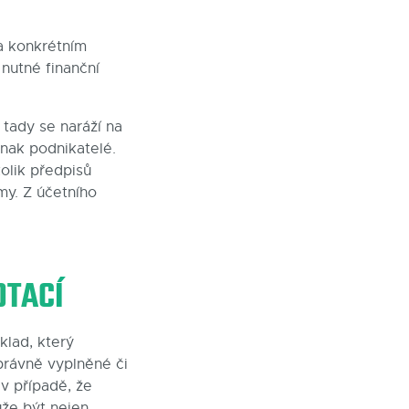
a konkrétním
nutné finanční
tady se naráží na
inak podnikatelé.
olik předpisů
my. Z účetního
OTACÍ
klad, který
právně vyplněné či
v případě, že
ůže být nejen