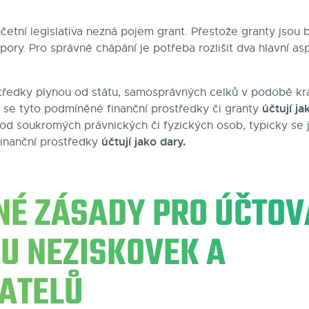
četní legislativa nezná pojem grant. Přestože granty jsou
ory. Pro správné chápání je potřeba rozlišit dva hlavní as
tředky plynou od státu, samosprávných celků v podobě kra
účtují ja
ak se tyto podmíněné finanční prostředky či granty
 od soukromých právnických či fyzických osob, typicky se 
účtují jako dary.
 finanční prostředky
NÉ ZÁSADY PRO ÚČTOV
 U NEZISKOVEK A
ATELŮ