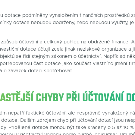
ou dotace podmíněny vynaložením finančních prostředků z
ínky dotace nebudou dodrženy, nebo nebudou využity, je 
 způsob účtování a celkový pohled na obdržené finance. A 
nvestiční dotace účtují zcela jinak neziskové organizace a j
bjektů se řídí stejným zákonem o účetnictví. Například něk
spotřebovanou část dotace jako součást vlastního jmění fir
ná o závazek dotaci spotřebovat.
ASTĚJŠÍ CHYBY PŘI ÚČTOVÁNÍ D
ám nepatří faktické účtování, ale nesprávně vynaložený ná
dotace. Dalším zdrojem chyb při účtování dotací jsou nes
dy. Přidělené dotace mohou být také kráceny o 5 až 10 % 
nejsou v účetnictví vedeny podle platné legislativy. Tím m