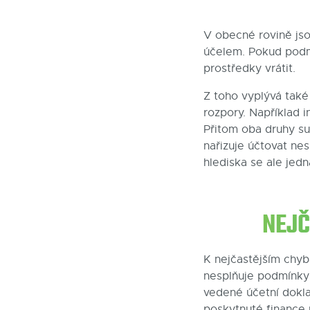
V obecné rovině js
účelem. Pokud podm
prostředky vrátit.
Z toho vyplývá také
rozpory. Například i
Přitom oba druhy su
nařizuje účtovat ne
hlediska se ale jed
NEJČ
K nejčastějším chyb
nesplňuje podmínky 
vedené účetní dokla
poskytnuté finance 