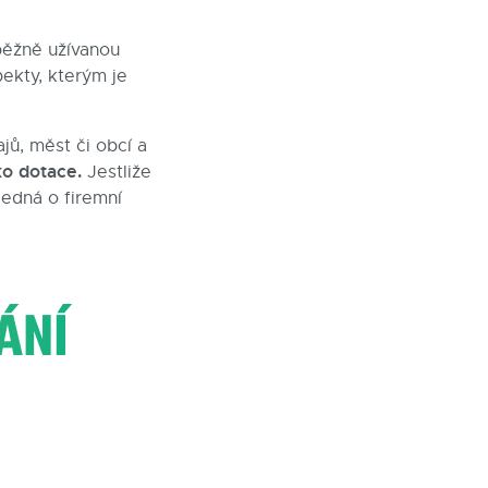
 běžně užívanou
pekty, kterým je
jů, měst či obcí a
ko dotace.
Jestliže
jedná o firemní
ÁNÍ