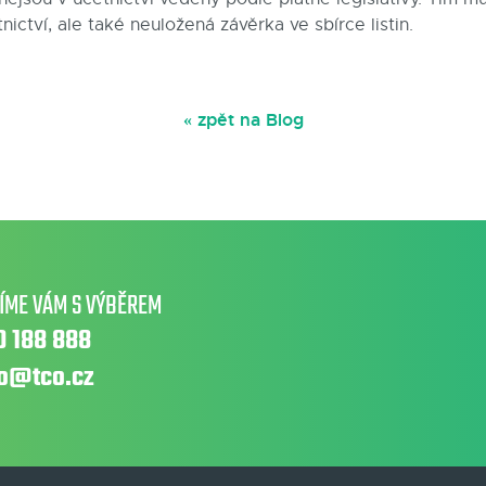
ctví, ale také neuložená závěrka ve sbírce listin.
« zpět na Blog
ÍME VÁM S VÝBĚREM
0 188 888
fo@tco.cz