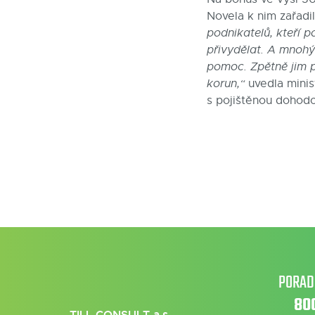
Novela k nim zařadi
podnikatelů, kteří 
přivydělat. A mnohý
pomoc. Zpětně jim 
korun,“
uvedla minis
s pojištěnou dohodo
PORAD
80
TILL CONSULT a.s.