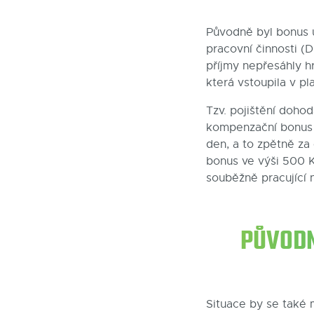
Původně byl bonus 
pracovní činnosti (
příjmy nepřesáhly h
která vstoupila v pl
Tzv. pojištění doho
kompenzační bonus 
den, a to zpětně za
bonus ve výši 500 K
souběžně pracující 
PŮVODN
Situace by se také 