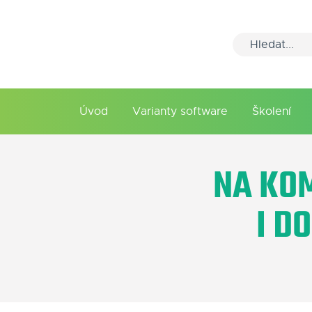
Úvod
Varianty software
Školení
NA KO
I D