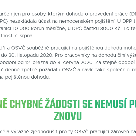
určen jen pro osoby, kterým dohoda o provedení práce (
DPČ) nezakládala účast na nemocenském pojištění. U DPP ta
ranici 10 000 korun měsíčně, u DPČ částku 3000 Kč. To te
atnost 7. srpna.
dáři a OSVČ souběžně pracující na pojištěnou dohodu moh
do 30. listopadu 2020. Pro pracovníky na dohodu činí vý
 období od 12. března do 8. června 2020. Za stejné obdob
č denně zpětně požádat i OSVČ a navíc také společníci ma
na pojištěnou dohodu.
Ě CHYBNÉ ŽÁDOSTI SE NEMUSÍ 
ZNOVU
měla výrazně zjednodušit pro ty OSVČ pracující zároveň n