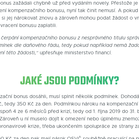
nus zažádali chybně už před vydáním novely. Přestože je 
ení kompenzačního bonusu, nyní tak činit nemusí. A pokud t
u si jej nárokovat znovu a zároveň mohou podat žádost o v
 vracení bonusu zaplatili.
 čerpání kompenzačního bonusu z nesprávného titulu sprá
mínek dle daňového řádu, tedy pokud například nemá žadat
í této žádosti,“
upřesňuje ministerstvo financí.
JAKÉ JSOU PODMÍNKY?
ační bonus dosáhli, musí splnit několik podmínek. Dohodá
č, tedy 350 Kč za den. Podmínkou nároku na kompenzační 
poň 4 ze 6 měsíců před krizí, tedy od 1. října 2019 do 31.
 Zároveň u ní muselo dojít k omezení nebo úplnému znemo
oronavirové krize, třeba ukončením spolupráce ze strany 
00 Kč za den pak mají nárok OSVČ souběžně pracující na p