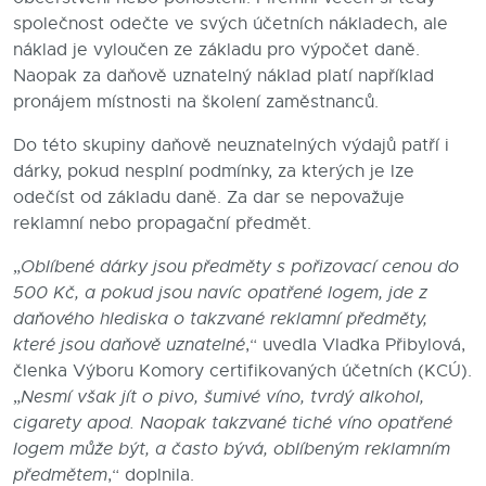
společnost odečte ve svých účetních nákladech, ale
náklad je vyloučen ze základu pro výpočet daně.
Naopak za daňově uznatelný náklad platí například
pronájem místnosti na školení zaměstnanců.
Do této skupiny daňově neuznatelných výdajů patří i
dárky, pokud nesplní podmínky, za kterých je lze
odečíst od základu daně. Za dar se nepovažuje
reklamní nebo propagační předmět.
„
Oblíbené dárky jsou předměty s pořizovací cenou do
500 Kč, a pokud jsou navíc opatřené logem, jde z
daňového hlediska o takzvané reklamní předměty,
které jsou daňově uznatelné
,“ uvedla Vlaďka Přibylová,
členka Výboru Komory certifikovaných účetních (KCÚ).
„
Nesmí však jít o pivo, šumivé víno, tvrdý alkohol,
cigarety apod. Naopak takzvané tiché víno opatřené
logem může být, a často bývá, oblíbeným reklamním
předmětem
,“ doplnila.