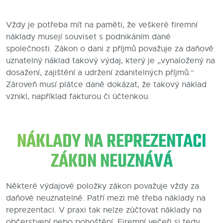
Blog
Vždy je potřeba mít na paměti, že veškeré firemní
náklady musejí souviset s podnikáním dané
Kontakty
společnosti. Zákon o dani z příjmů považuje za daňově
uznatelný náklad takový výdaj, který je „vynaložený na
dosažení, zajištění a udržení zdanitelných příjmů.“
Zároveň musí plátce daně dokázat, že takový náklad
vznikl, například fakturou či účtenkou.
NÁKLADY NA REPREZENTACI
ZÁKON NEUZNÁVÁ
Některé výdajové položky zákon považuje vždy za
daňové neuznatelné. Patří mezi mě třeba náklady na
reprezentaci. V praxi tak nelze zúčtovat náklady na
občerstvení nebo pohoštění. Firemní večeři si tedy