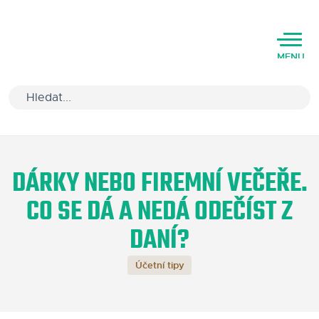
MENU
Úvod
DÁRKY NEBO FIREMNÍ VEČEŘE.
Varianty software
CO SE DÁ A NEDÁ ODEČÍST Z
Školení
DANÍ?
Podpora
Účetní tipy
Kariéra
Partneři