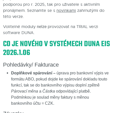
podporou pro r. 2025, tak pro uživatele s aktivním
Blog
pronájmem. Seznamte se s
novinkami
zahrnutými do
této verze.
Kontakty
Volitelné moduly
provozovat na TRIAL verzi
nelze
software DUNA.
CO JE NOVÉHO V SYSTÉMECH DUNA EIS
2026.1.06
Pohledávky/ Fakturace
Doplňkové spárování –
úprava pro bankovní výpis ve
formátu ABO, pokud dojde ke spárování dokladu touto
funkcí, tak se do bankovního výpisu doplní zpětně
Párovací měna
a
Částka
odpovídající platbě.
Podmínkou je soulad měny faktury s měnou
bankovního účtu = CZK.