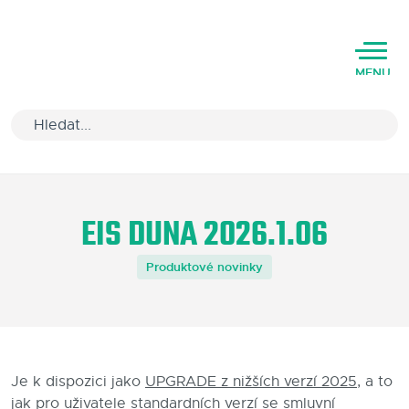
MENU
Úvod
EIS DUNA 2026.1.06
Varianty software
Produktové novinky
Školení
Podpora
Kariéra
Je k dispozici jako
UPGRADE z nižších verzí 2025
, a to
Partneři
jak pro uživatele standardních verzí se smluvní