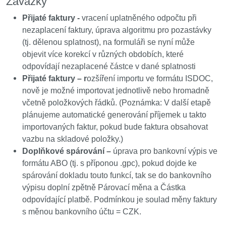
Závazky
Přijaté faktury -
vracení uplatněného odpočtu při
nezaplacení faktury, úprava algoritmu pro pozastávky
(tj. dělenou splatnost), na formuláři se nyní může
objevit více korekcí v různých obdobích, které
odpovídají nezaplacené částce v dané splatnosti
Přijaté faktury – r
ozšíření importu ve formátu ISDOC,
nově je možné importovat jednotlivě nebo hromadně
včetně položkových řádků. (
Poznámka: V další etapě
plánujeme automatické generování příjemek u takto
importovaných faktur, pokud bude faktura obsahovat
vazbu na skladové položky.)
Doplňkové spárování –
úprava pro bankovní výpis ve
formátu ABO (tj. s příponou .gpc), pokud dojde ke
spárování dokladu touto funkcí, tak se do bankovního
výpisu doplní zpětně Párovací měna a Částka
odpovídající platbě. Podmínkou je soulad měny faktury
s měnou bankovního účtu = CZK.