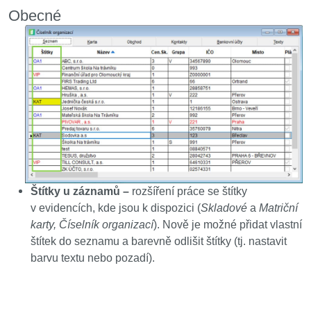
Obecné
Štítky u záznamů –
rozšíření práce se štítky
v evidencích, kde jsou k d
ispozici (
Skladové
a
Matriční
karty, Číselník organizací
). Nově je možné přidat vlastní
štítek do seznamu a barevně odlišit štítky (tj. nastavit
barvu textu nebo pozadí).