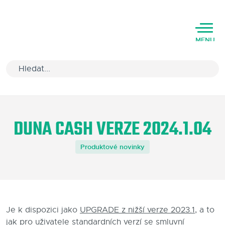
MENU
Úvod
DUNA CASH VERZE 2024.1.04
Varianty software
Produktové novinky
Školení
Podpora
Kariéra
Je k dispozici jako
UPGRADE z nižší verze 2023.1
, a to
Partneři
jak pro uživatele standardních verzí se smluvní