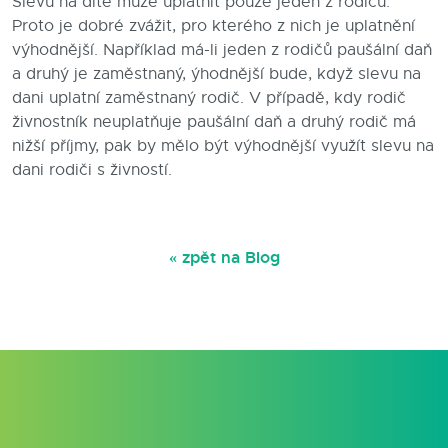
Slevu na dítě může uplatnit pouze jeden z rodičů.
Proto je dobré zvážit, pro kterého z nich je uplatnění
výhodnější. Například má-li jeden z rodičů paušální daň
a druhý je zaměstnaný, ýhodnější bude, když slevu na
dani uplatní zaměstnaný rodič. V případě, kdy rodič
živnostník neuplatňuje paušální daň a druhý rodič má
nižší příjmy, pak by mělo být výhodnější využít slevu na
dani rodiči s živností.
« zpět na Blog