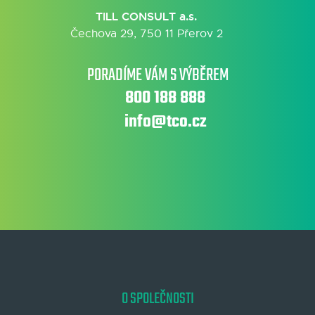
TILL CONSULT a.s.
Čechova 29, 750 11 Přerov 2
PORADÍME VÁM S VÝBĚREM
800 188 888
info@tco.cz
O SPOLEČNOSTI