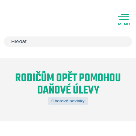
MENU
Úvod
RODIČŮM OPĚT POMOHOU
Varianty software
DAŇOVÉ ÚLEVY
Školení
Oborové novinky
Podpora
Kariéra
Partneři