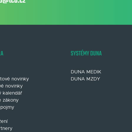
fo@tco.cz
RA
SYSTÉMY DUNA
DUNA MEDIK
tové novinky
DUNA MZDY
é novinky
 kalendář
 zákony
 pojmy
žení
rtnery