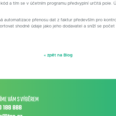
kód a tím se v účetním programu předvyplní určitá pole. 
automatizace přenosu dat z faktur především pro kontrol
rtovat shodné údaje jako jeho dodavatel a sníží se počet 
« zpět na Blog
ÍME VÁM S VÝBĚREM
0 188 888