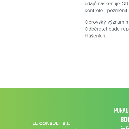
údajů naskenuje QR 
kontrole i pozměnit.
Obrovský význam má 
Odběratel bude repo
hlášeních.
PORAD
80
TILL CONSULT a.s.