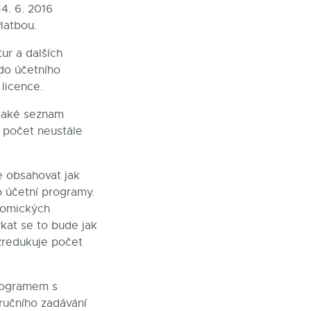
4. 6. 2016
latbou.
ur a dalších
do účetního
 licence.
také seznam
h počet neustále
e obsahovat jak
o účetní programy.
onomických
kat se to bude jak
 zredukuje počet
programem s
ručního zadávání