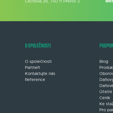
in
Čechova 29, 750 11 Přerov 2
O SPOLEČNOSTI
PODPO
O společnosti
Blog
Partneři
Produk
Kontaktujte nás
Oborov
Reference
Daňový
Daňové
Účetní
Ceník
Ke sta
Pro pa