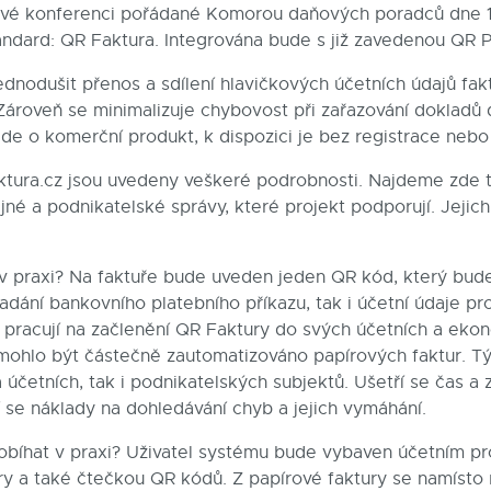
kové konferenci pořádané Komorou daňových poradců dne 1
ndard: QR Faktura. Integrována bude s již zavedenou QR P
ednodušit přenos a sdílení hlavičkových účetních údajů fakt
ároveň se minimalizuje chybovost při zařazování dokladů 
jde o komerční produkt, k dispozici je bez registrace nebo
ktura.cz
jsou uvedeny veškeré podrobnosti. Najdeme zde 
ejné a podnikatelské správy, které projekt podporují. Jejic
v praxi? Na faktuře bude uveden jeden QR kód, který bud
adání bankovního platebního příkazu, tak i účetní údaje pr
ž pracují na začlenění QR Faktury do svých účetních a ek
mohlo být částečně zautomatizováno papírových faktur. Tý
účetních, tak i podnikatelských subjektů. Ušetří se čas a
í se náklady na dohledávání chyb a jejich vymáhání.
robíhat v praxi? Uživatel systému bude vybaven účetním 
 a také čtečkou QR kódů. Z papírové faktury se namísto 