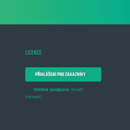
LICENCE
PŘIHLÁŠENÍ PRO ZÁKAZNÍKY
Online podpora
(team
viewer)