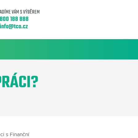
ADÍME VÁM S VÝBĚREM
800 188 888
info@tco.cz
PRÁCI?
i s Finanční