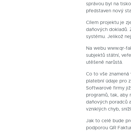
správou byl na tis
představen nový sta
Cílem projektu je zj
daňových dokladů. Z
systému. Jelikož ne
Na webu
www.qr-fa
subjektů státní, veř
utěšeně narůstá.
Co to vše znamená 
platební údaje pro z
Softwarové firmy ji
programů, tak, aby 
daňových poradců a 
vzniklých chyb, sníž
Jak to celé bude p
podporou QR Faktury