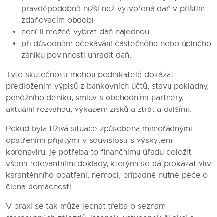
pravděpodobně nižší než vytvořená daň v příštím
zdaňovacím období
není-li možné vybrat daň najednou
při důvodném očekávání částečného nebo úplného
zániku povinnosti uhradit daň.
Tyto skutečnosti mohou podnikatelé dokázat
předložením výpisů z bankovních účtů, stavu pokladny,
peněžního deníku, smluv s obchodními partnery,
aktuální rozvahou, výkazem zisků a ztrát a dalšími.
Pokud byla tíživá situace způsobena mimořádnými
opatřeními přijatými v souvislosti s výskytem
koronaviru, je potřeba to finančnímu úřadu doložit
všemi relevantními doklady, kterými se dá prokázat vliv
karanténního opatření, nemoci, případně nutné péče o
člena domácnosti.
V praxi se tak může jednat třeba o seznam