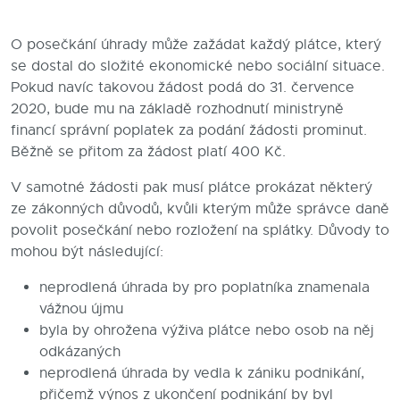
Blog
O posečkání úhrady může zažádat každý plátce, který
se dostal do složité ekonomické nebo sociální situace.
Kontakty
Pokud navíc takovou žádost podá do 31. července
2020, bude mu na základě rozhodnutí ministryně
financí správní poplatek za podání žádosti prominut.
Běžně se přitom za žádost platí 400 Kč.
V samotné žádosti pak musí plátce prokázat některý
ze zákonných důvodů, kvůli kterým může správce daně
povolit posečkání nebo rozložení na splátky. Důvody to
mohou být následující:
neprodlená úhrada by pro poplatníka znamenala
vážnou újmu
byla by ohrožena výživa plátce nebo osob na něj
odkázaných
neprodlená úhrada by vedla k zániku podnikání,
přičemž výnos z ukončení podnikání by byl