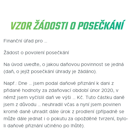
VZOR ŽÁDOSTI O POSEČKÁNÍ
Finanční úřad pro …
Žádost o povolení posečkání
Na úvod uveďte, o jakou daňovou povinnost se jedná
(daň, o jejíž posečkání úhrady je žádáno).
Např.: Dne … jsem podal daňové přiznání k dani z
přidané hodnoty za zdaňovací období únor 2020, v
němž jsem vyčíslil daň ve výši … Kč. Tuto částku daně
jsem z důvodu … neuhradil včas a nyní jsem povinen
kromě daně uhradit dále úrok z prodlení (případně se
může dále jednat i o pokutu za opožděné tvrzení, bylo-
li daňové přiznání učiněno po lhůtě).