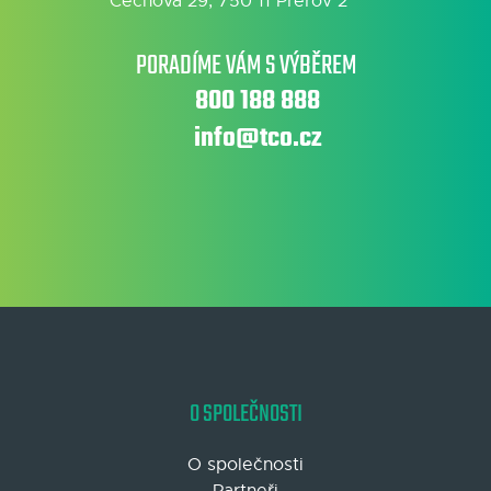
Čechova 29, 750 11 Přerov 2
PORADÍME VÁM S VÝBĚREM
800 188 888
info@tco.cz
O SPOLEČNOSTI
O společnosti