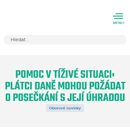
MENU
Úvod
POMOC V TÍŽIVÉ SITUACI:
Varianty software
PLÁTCI DANĚ MOHOU POŽÁDAT
Školení
O POSEČKÁNÍ S JEJÍ ÚHRADOU
Podpora
Oborové novinky
Kariéra
Partneři