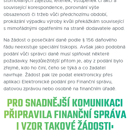
stornovaných zájezdů, letenek, vstupenek či akcí a
související korespondence, porovnání výše
obsazenosti či tržeb vůči předchozímu období,
prokázání výpadku výroby kvůli překážkám související
s mimořádnými opatřeními na straně dodavatele apod.
Na žádost o posečkání daně podle § 156 daňového
řádu neexistuje speciální tiskopis. Avšak jako podobná
podání vůči správci daně musí splňovat některé
požadavky. Nejdůležitější přitom je, aby z podání bylo
zřejmé, kdo ho činí, čeho se týká a co žadatel
navrhuje. Žádost pak lze podat elektronicky přes
aplikaci Elektronické podání pro Finanční správu,
datovou zprávou nebo osobně na finančním úřadě.
PRO SNADNĚJŠÍ KOMUNIKACI
PŘIPRAVILA FINANČNÍ SPRÁVA
I VZOR TAKOVÉ ŽÁDOSTI: