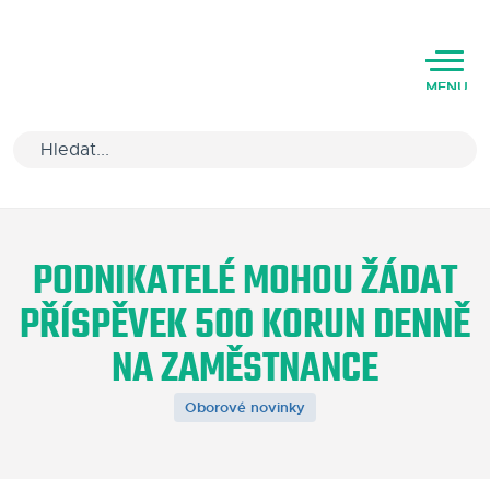
MENU
Úvod
PODNIKATELÉ MOHOU ŽÁDAT
Varianty software
PŘÍSPĚVEK 500 KORUN DENNĚ
Školení
NA ZAMĚSTNANCE
Podpora
Oborové novinky
Kariéra
Partneři