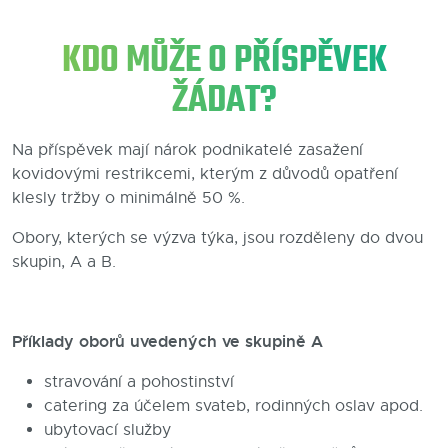
Blog
KDO MŮŽE O PŘÍSPĚVEK
Kontakty
ŽÁDAT?
Na příspěvek mají nárok podnikatelé zasažení
kovidovými restrikcemi, kterým z důvodů opatření
klesly tržby o minimálně 50 %.
Obory, kterých se výzva týka, jsou rozděleny do dvou
skupin, A a B.
Příklady oborů uvedených ve skupině A
stravování a pohostinství
catering za účelem svateb, rodinných oslav apod.
ubytovací služby