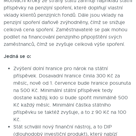
Motivační kroky ze strany státu zahrnují například státní
příspěvky na penzijní spoření, které doplňují vlastní
vklady klientů penzijních fondů. Dále jsou vklady na
penzijní spoření daňově zvýhodněny, čímž se snižuje
celková cena spoření. Zaměstnavatelé se pak mohou
podílet na financování penzijního připojištění svých
zaměstnanců, čímž se zvyšuje celková výše spoření.
Jedná se o:
Zvýšení dolní hranice pro nárok na státní
příspěvek. Dosavadní hranice činila 300 Kč za
měsíc, nově od 1. července bude hranice posunuta
na 500 Kč. Minimální státní příspěvek tedy
dostane každý, kdo si bude spořit minimálně 500
Kč každý měsíc. Minimální částka státního
příspěvku se taktéž zvyšuje, a to z 90 Kč na 100
Kč.
Stát schválil nový finanční nástroj, a to DIP
(dlouhodobý investiční produkt), který nabízí