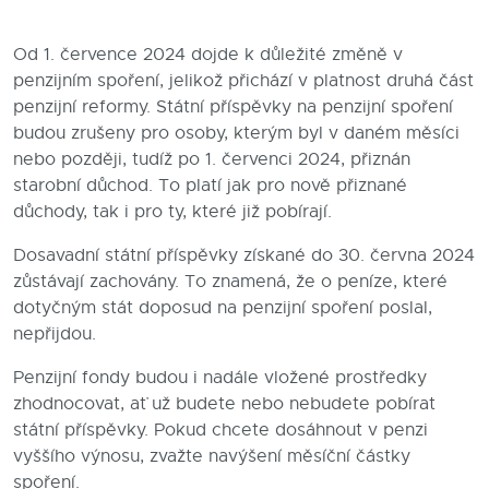
Blog
Od 1. července 2024 dojde k důležité změně v
penzijním spoření, jelikož přichází v platnost druhá část
Kontakty
penzijní reformy. Státní příspěvky na penzijní spoření
budou zrušeny pro osoby, kterým byl v daném měsíci
nebo později, tudíž po 1. červenci 2024, přiznán
starobní důchod. To platí jak pro nově přiznané
důchody, tak i pro ty, které již pobírají.
Dosavadní státní příspěvky získané do 30. června 2024
zůstávají zachovány. To znamená, že o peníze, které
dotyčným stát doposud na penzijní spoření poslal,
nepřijdou.
Penzijní fondy budou i nadále vložené prostředky
zhodnocovat, ať už budete nebo nebudete pobírat
státní příspěvky. Pokud chcete dosáhnout v penzi
vyššího výnosu, zvažte navýšení měsíční částky
spoření.