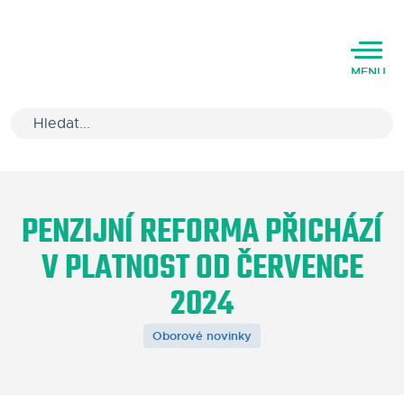
MENU
Úvod
PENZIJNÍ REFORMA PŘICHÁZÍ
Varianty software
V PLATNOST OD ČERVENCE
Školení
2024
Podpora
Oborové novinky
Kariéra
Partneři