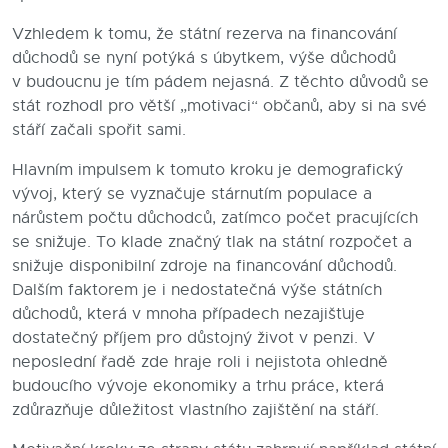
Vzhledem k tomu, že státní rezerva na financování
důchodů se nyní potýká s úbytkem, výše důchodů
v budoucnu je tím pádem nejasná. Z těchto důvodů se
stát rozhodl pro větší „motivaci“ občanů, aby si na své
stáří začali spořit sami.
Hlavním impulsem k tomuto kroku je demografický
vývoj, který se vyznačuje stárnutím populace a
nárůstem počtu důchodců, zatímco počet pracujících
se snižuje. To klade značný tlak na státní rozpočet a
snižuje disponibilní zdroje na financování důchodů.
Dalším faktorem je i nedostatečná výše státních
důchodů, která v mnoha případech nezajišťuje
dostatečný příjem pro důstojný život v penzi. V
neposlední řadě zde hraje roli i nejistota ohledně
budoucího vývoje ekonomiky a trhu práce, která
zdůrazňuje důležitost vlastního zajištění na stáří.