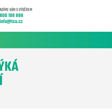
ADÍME VÁM S VÝBĚREM
800 188 888
info@tco.cz
TÝKÁ
Í