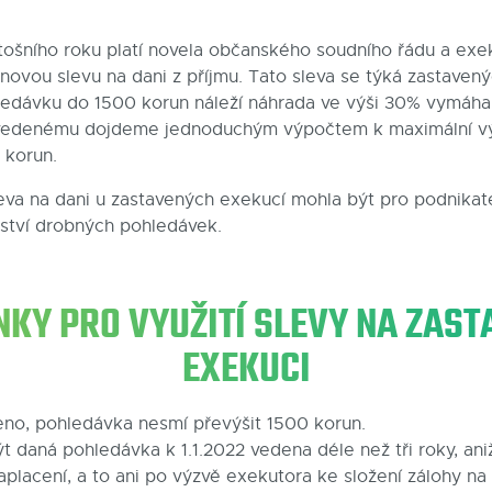
tošního roku platí novela občanského soudního řádu a exe
 novou slevu na dani z příjmu. Tato sleva se týká zastaven
hledávku do 1500 korun náleží náhrada ve výši 30% vymáh
vedenému dojdeme jednoduchým výpočtem k maximální vý
0 korun.
leva na dani u zastavených exekucí mohla být pro podnikat
ství drobných pohledávek.
KY PRO VYUŽITÍ SLEVY NA ZAS
EXEKUCI
čeno, pohledávka nesmí převýšit 1500 korun.
t daná pohledávka k 1.1.2022 vedena déle než tři roky, ani
zaplacení, a to ani po výzvě exekutora ke složení zálohy n