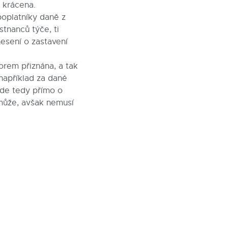
 krácena.
poplatníky daně z
tnanců týče, ti
esení o zastavení
orem přiznána, a tak
 například za dané
de tedy přímo o
 může, avšak nemusí