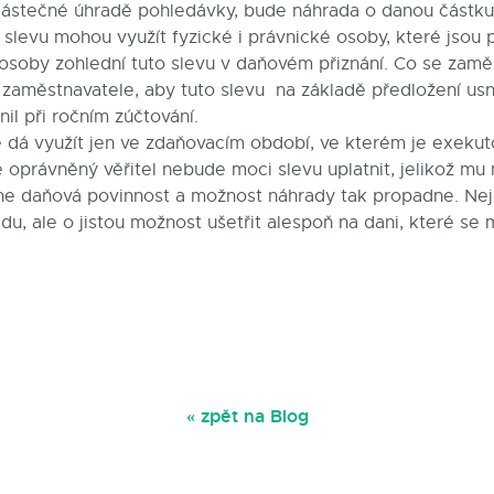
částečné úhradě pohledávky, bude náhrada o danou částku
levu mohou využít fyzické i právnické osoby, které jsou 
 osoby zohlední tuto slevu v daňovém přiznání. Co se zaměs
aměstnavatele, aby tuto slevu na základě předložení usn
il při ročním zúčtování.
e dá využít jen ve zdaňovacím období, ve kterém je exekut
e oprávněný věřitel nebude moci slevu uplatnit, jelikož mu
ne daňová povinnost a možnost náhrady tak propadne. Nej
du, ale o jistou možnost ušetřit alespoň na dani, které se
« zpět na Blog