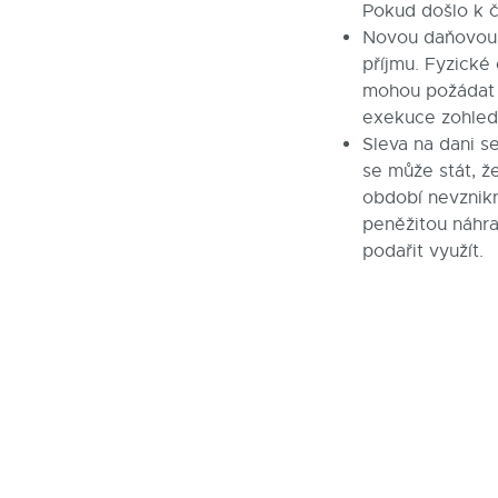
Pokud došlo k 
Novou daňovou s
příjmu. Fyzické
mohou požádat z
exekuce zohledn
Sleva na dani s
se může stát, ž
období nevznik
peněžitou náhra
podařit využít.