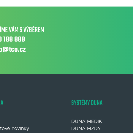
ÍME VÁM S VÝBĚREM
0 188 888
fo@tco.cz
RA
SYSTÉMY DUNA
DUNA MEDIK
tové novinky
DUNA MZDY