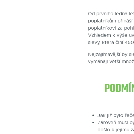
Od prvního ledna le
poplatníkům přináší
poplatníkovi za po
Vzhledem k výše u
slevy, která činí 45
Nejzajímavější by s
vymáhají větší množ
PODMÍN
Jak již bylo ře
Zároveň musí bý
došlo k jejímu 