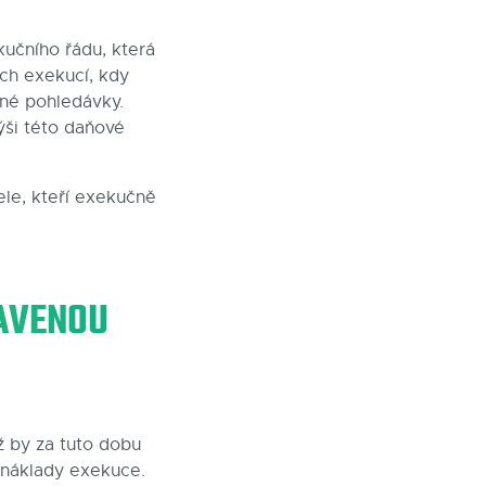
kučního řádu, která
ých exekucí, kdy
ané pohledávky.
ši této daňové
ele, kteří exekučně
TAVENOU
ž by za tuto dobu
a náklady exekuce.