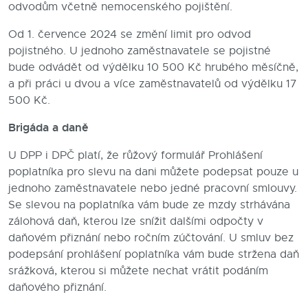
odvodům včetně nemocenského pojištění.
Od 1. července 2024 se změní limit pro odvod
pojistného. U jednoho zaměstnavatele se pojistné
bude odvádět od výdělku 10 500 Kč hrubého měsíčně,
a při práci u dvou a více zaměstnavatelů od výdělku 17
500 Kč.
Brigáda a daně
U DPP i DPČ platí, že růžový formulář Prohlášení
poplatníka pro slevu na dani můžete podepsat pouze u
jednoho zaměstnavatele nebo jedné pracovní smlouvy.
Se slevou na poplatníka vám bude ze mzdy strhávána
zálohová daň, kterou lze snížit dalšími odpočty v
daňovém přiznání nebo ročním zúčtování. U smluv bez
podepsání prohlášení poplatníka vám bude stržena daň
srážková, kterou si můžete nechat vrátit podáním
daňového přiznání.