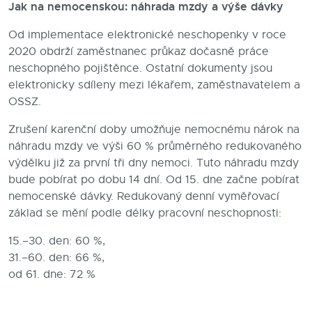
Jak na nemocenskou: náhrada mzdy a výše dávky
Od implementace elektronické neschopenky v roce
2020 obdrží zaměstnanec průkaz dočasně práce
neschopného pojištěnce. Ostatní dokumenty jsou
elektronicky sdíleny mezi lékařem, zaměstnavatelem a
OSSZ.
Zrušení karenční doby umožňuje nemocnému nárok na
náhradu mzdy ve výši 60 % průměrného redukovaného
výdělku již za první tři dny nemoci. Tuto náhradu mzdy
bude pobírat po dobu 14 dní. Od 15. dne začne pobírat
nemocenské dávky. Redukovaný denní vyměřovací
základ se mění podle délky pracovní neschopnosti:
15.–30. den: 60 %,
31.–60. den: 66 %,
od 61. dne: 72 %