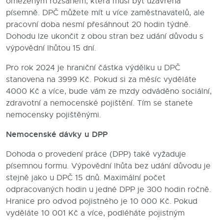
omezeným rozsahem, která musí být uzavřena
písemně. DPČ můžete mít u více zaměstnavatelů, ale
pracovní doba nesmí přesáhnout 20 hodin týdně.
Dohodu lze ukončit z obou stran bez udání důvodu s
výpovědní lhůtou 15 dní.
Pro rok 2024 je hraniční částka výdělku u DPČ
stanovena na 3999 Kč. Pokud si za měsíc vyděláte
4000 Kč a více, bude vám ze mzdy odváděno sociální,
zdravotní a nemocenské pojištění. Tím se stanete
nemocensky pojištěnými.
Nemocenské dávky u DPP
Dohoda o provedení práce (DPP) také vyžaduje
písemnou formu. Výpovědní lhůta bez udání důvodu je
stejně jako u DPČ 15 dnů. Maximální počet
odpracovaných hodin u jedné DPP je 300 hodin ročně.
Hranice pro odvod pojistného je 10 000 Kč. Pokud
vyděláte 10 001 Kč a více, podléháte pojistným