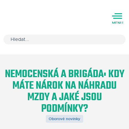
MENU
Úvod
NEMOCENSKÁ A BRIGÁDA: KDY
Varianty software
MÁTE NÁROK NA NÁHRADU
Školení
MZDY A JAKÉ JSOU
Podpora
PODMÍNKY?
Kariéra
Oborové novinky
Partneři