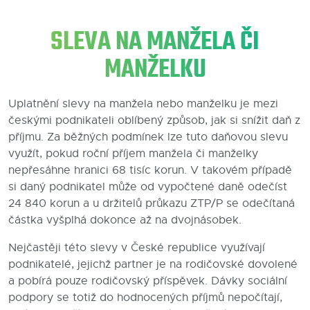
Blog
SLEVA NA MANŽELA ČI
Kontakty
MANŽELKU
Uplatnění slevy na manžela nebo manželku je mezi
českými podnikateli oblíbený způsob, jak si snížit daň z
příjmu. Za běžných podmínek lze tuto daňovou slevu
využít, pokud roční příjem manžela či manželky
nepřesáhne hranici 68 tisíc korun. V takovém případě
si daný podnikatel může od vypočtené daně odečíst
24 840 korun a u držitelů průkazu ZTP/P se odečítaná
částka vyšplhá dokonce až na dvojnásobek.
Nejčastěji této slevy v České republice využívají
podnikatelé, jejichž partner je na rodičovské dovolené
a pobírá pouze rodičovský příspěvek. Dávky sociální
podpory se totiž do hodnocených příjmů nepočítají,