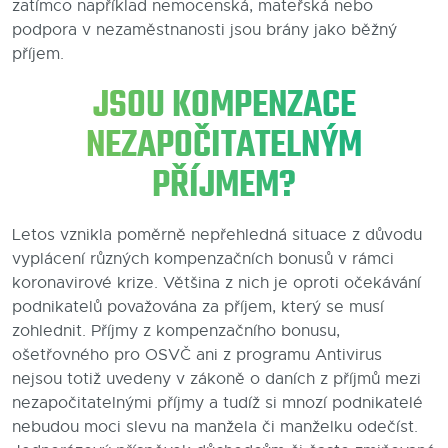
zatímco například nemocenská, mateřská nebo
podpora v nezaměstnanosti jsou brány jako běžný
příjem.
JSOU KOMPENZACE
NEZAPOČITATELNÝM
PŘÍJMEM?
Letos vznikla poměrně nepřehledná situace z důvodu
vyplácení různých kompenzačních bonusů v rámci
koronavirové krize. Většina z nich je oproti očekávání
podnikatelů považována za příjem, který se musí
zohlednit. Příjmy z kompenzačního bonusu,
ošetřovného pro OSVČ ani z programu Antivirus
nejsou totiž uvedeny v zákoně o daních z příjmů mezi
nezapočitatelnými příjmy a tudíž si mnozí podnikatelé
nebudou moci slevu na manžela či manželku odečíst.