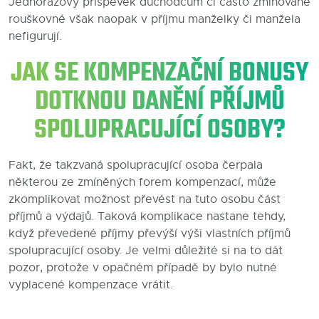
Jednorázový příspěvek důchodcům či často zmiňované
rouškovné však naopak v příjmu manželky či manžela
nefigurují.
JAK SE KOMPENZAČNÍ BONUSY
DOTKNOU DANĚNÍ PŘÍJMŮ
SPOLUPRACUJÍCÍ OSOBY?
Fakt, že takzvaná spolupracující osoba čerpala
některou ze zmíněných forem kompenzací, může
zkomplikovat možnost převést na tuto osobu část
příjmů a výdajů. Taková komplikace nastane tehdy,
když převedené příjmy převýší výši vlastních příjmů
spolupracující osoby. Je velmi důležité si na to dát
pozor, protože v opačném případě by bylo nutné
vyplacené kompenzace vrátit.