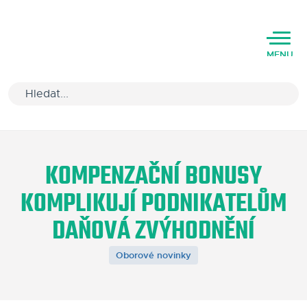
MENU
Úvod
KOMPENZAČNÍ BONUSY
Varianty software
KOMPLIKUJÍ PODNIKATELŮM
Školení
DAŇOVÁ ZVÝHODNĚNÍ
Podpora
Oborové novinky
Kariéra
Partneři