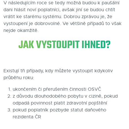
V následujícím roce se tedy možná budou k paušální
Blog
dani hlásit noví poplatníci, avšak jiní se budou chtít
vrátit ke starému systému. Dobrou zprávou je, že
Kontakty
vystoupení je dobrovolné. Ve většině případů to však
nejde okamžitě.
JAK VYSTOUPIT IHNED?
Existují tři případy, kdy můžete vystoupit kdykoliv
průběhu roku:
ukončením či přerušením činnosti OSVČ
z důvodu dlouhodobého pobytu v cizině, pokud
odpadá povinnost platit zdravotní pojištění
pokud poplatník pozbyde statut daňového
rezidenta ČR