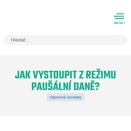
MENU
Úvod
JAK VYSTOUPIT Z REŽIMU
Varianty software
PAUŠÁLNÍ DANĚ?
Školení
Oborové novinky
Podpora
Kariéra
Partneři