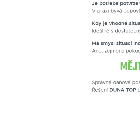
Je potřeba potvrze
V praxi bývá odpoví
Kdy je vhodné situac
Ideálně s dostateč
Má smysl situaci in
Ano, zejména pokud 
MĚJ
Správné daňové pos
DUNA TOP
Řešení
p