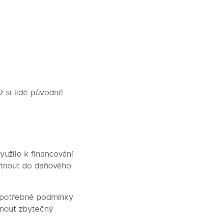
ž si lidé původně
yužilo k financování
ítnout do daňového
e potřebné podmínky
knout zbytečný