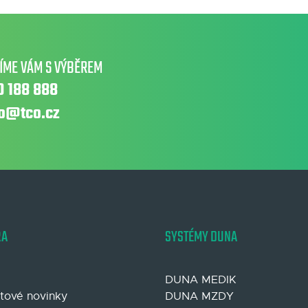
ÍME VÁM S VÝBĚREM
0 188 888
fo@tco.cz
RA
SYSTÉMY DUNA
DUNA MEDIK
tové novinky
DUNA MZDY