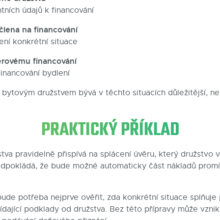
tních údajů k financování
člena na financování
ní konkrétní situace
rovému financování
financování bydlení
bytovým družstvem bývá v těchto situacích důležitější, ne
PRAKTICKÝ PŘÍKLAD
va pravidelně přispívá na splácení úvěru, který družstvo v
dpokládá, že bude možné automaticky část nákladů prom
bude potřeba nejprve ověřit, zda konkrétní situace splňuj
vídající podklady od družstva. Bez této přípravy může vzni