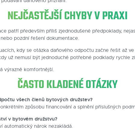
i podávání daňového přiznání.
NEJČASTĚJŠÍ CHYBY V PRAXI
ce patří především příliš zjednodušené předpoklady, nej
nebo pozdní řešení dokumentace.
tuacích, kdy se otázka daňového odpočtu začne řešit až ve 
kdy už nemusí být jednoduché potřebné podklady rychle zí
á výrazně komfortnější.
ČASTO KLADENÉ OTÁZKY
počtu všech členů bytových družstev?
konkrétním způsobu financování a splnění příslušných podm
ství v bytovém družstvu?
í automatický nárok nezakládá.