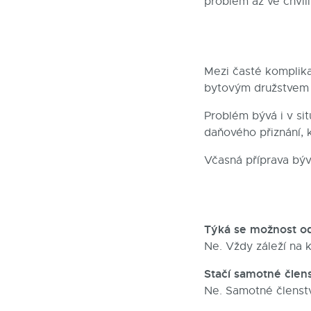
problém až ve chvíl
Mezi časté komplika
bytovým družstvem 
Problém bývá i v si
daňového přiznání, 
Včasná příprava býv
Týká se možnost od
Ne. Vždy záleží na 
Stačí samotné člen
Ne. Samotné členstv