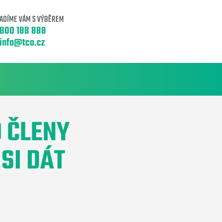
ADÍME VÁM S VÝBĚREM
800 188 888
info@tco.cz
 ČLENY
SI DÁT