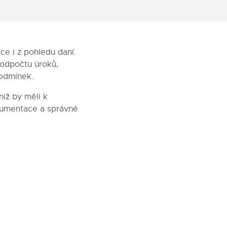
ce i z pohledu daní.
 odpočtu úroků,
podmínek.
niž by měli k
okumentace a správné