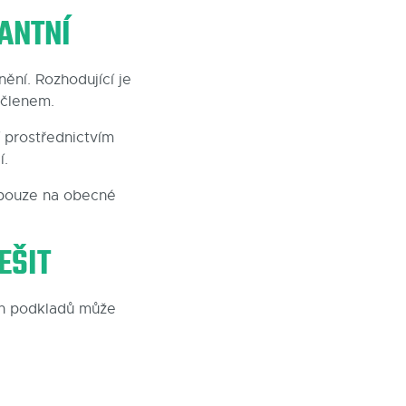
ANTNÍ
ní. Rozhodující je
 členem.
í prostřednictvím
í.
 pouze na obecné
EŠIT
ch podkladů může