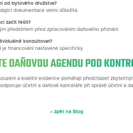
ní od bytového družstva?
dající dokumentace velmi důležitá.
i začít řešit?
ným předstihem před zpracováním daňového přiznání.
dividuálně konzultovat?
je financování nastavené specificky.
TE DAŇOVOU AGENDU POD KONTR
ouzení a kvalitní evidence pomáhají předcházet zbytečný
odporuje účetní a daňové kanceláře při správě účetní a d
« zpět na Blog