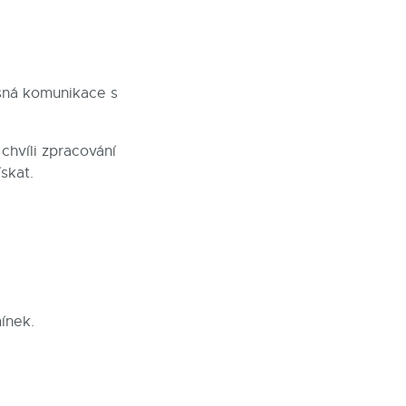
asná komunikace s
chvíli zpracování
skat.
ínek.