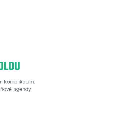
OLOU
m komplikacím.
aňové agendy.