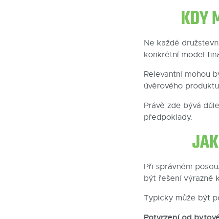
KDY 
Ne každé družstevn
konkrétní model fin
Relevantní mohou bý
úvěrového produktu 
Právě zde bývá důle
předpoklady.
JAK
Při správném posou
být řešení výrazně 
Typicky může být p
Potvrzení od bytov