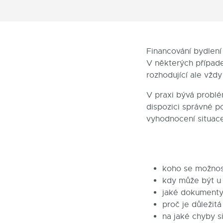
Financování bydlení 
V některých případ
rozhodující ale vžd
V praxi bývá problé
dispozici správné p
vyhodnocení situace
koho se možnos
kdy může být u 
jaké dokumenty 
proč je důleži
na jaké chyby si