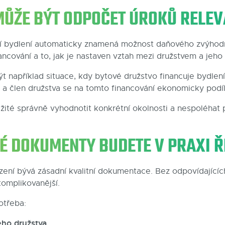
MŮŽE BÝT ODPOČET ÚROKŮ RELEV
í bydlení automaticky znamená možnost daňového zvýhodně
ancování a to, jak je nastaven vztah mezi družstvem a jeho
t například situace, kdy bytové družstvo financuje bydlen
a člen družstva se na tomto financování ekonomicky podíl
žité správně vyhodnotit konkrétní okolnosti a nespoléhat
É DOKUMENTY BUDETE V PRAXI Ř
zení bývá zásadní kvalitní dokumentace. Bez odpovídající
komplikovanější.
otřeba:
ého družstva