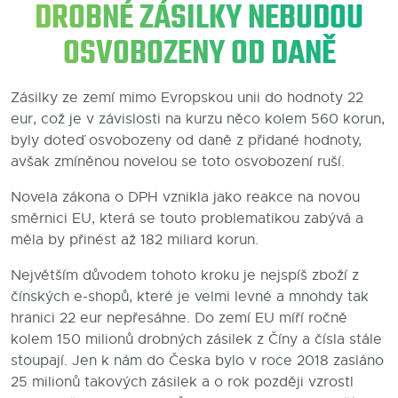
DROBNÉ ZÁSILKY NEBUDOU
Blog
OSVOBOZENY OD DANĚ
Kontakty
Zásilky ze zemí mimo Evropskou unii do hodnoty 22
eur, což je v závislosti na kurzu něco kolem 560 korun,
byly doteď osvobozeny od daně z přidané hodnoty,
avšak zmíněnou novelou se toto osvobození ruší.
Novela zákona o DPH vznikla jako reakce na novou
směrnici EU, která se touto problematikou zabývá a
měla by přinést až 182 miliard korun.
Největším důvodem tohoto kroku je nejspíš zboží z
čínských e-shopů, které je velmi levné a mnohdy tak
hranici 22 eur nepřesáhne. Do zemí EU míří ročně
kolem 150 milionů drobných zásilek z Číny a čísla stále
stoupají. Jen k nám do Česka bylo v roce 2018 zasláno
25 milionů takových zásilek a o rok později vzrostl