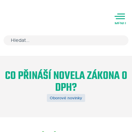
MENU
Úvod
CO PŘINÁŠÍ NOVELA ZÁKONA O
Varianty software
DPH?
Školení
Oborové novinky
Podpora
Kariéra
Partneři